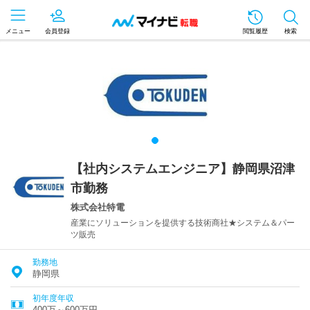
メニュー
会員登録
閲覧履歴
検索
【社内システムエンジニア】静岡県沼津
市勤務
株式会社特電
産業にソリューションを提供する技術商社★システム＆パー
ツ販売
勤務地
静岡県
初年度年収
400万～600万円