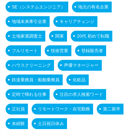
SE（システムエンジニア）
地元の有名企業
地域未来牽引企業
キャリアチェンジ
土地家屋調査士
関東
20代 初めて転職
フルリモート
技術営業
登録販売者
ハウスクリーニング
声優マネージャー
鉄道乗務員・船舶乗務員
化粧品
定時で帰れる仕事
注目の求人検索ワード
正社員
リモートワーク・在宅勤務
第二新卒
未経験
土日祝日休み