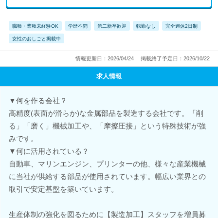
職種・業種未経験OK
学歴不問
第二新卒歓迎
転勤なし
完全週休2日制
女性のおしごと掲載中
情報更新日：2026/04/24
掲載終了予定日：2026/10/22
求人情報
▼何を作る会社？
高精度(表面が滑らか)な金属部品を製造する会社です。「削
る」「磨く」機械加工や、「摩擦圧接」という特殊技術が強
みです。
▼何に活用されている？
自動車、マリンエンジン、プリンターの他、様々な産業機械
に当社が供給する部品が使用されています。幅広い業界との
取引で安定基盤を築いています。
生産体制の強化を図るために【製造加工】スタッフを増員募