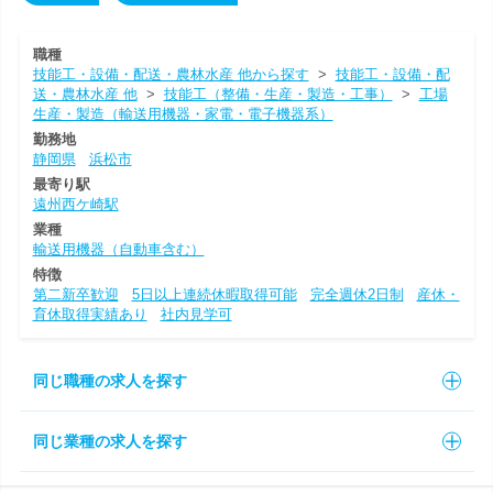
職種
技能工・設備・配送・農林水産 他から探す
>
技能工・設備・配
送・農林水産 他
>
技能工（整備・生産・製造・工事）
>
工場
生産・製造（輸送用機器・家電・電子機器系）
勤務地
静岡県
浜松市
最寄り駅
遠州西ケ崎駅
業種
輸送用機器（自動車含む）
特徴
第二新卒歓迎
5日以上連続休暇取得可能
完全週休2日制
産休・
育休取得実績あり
社内見学可
同じ職種の求人を探す
同じ業種の求人を探す