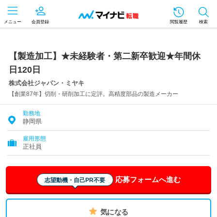
メニュー
会員登録
閲覧履歴
検索
【製造加工】★未経験者・第二新卒歓迎★年間休
日120日
株式会社ジャパン・ミヤキ
【創業87年】切削・研削加工に定評。高精度部品の製造メーカー
勤務地
静岡県
雇用形態
正社員
応募フォームへ進む
志望動機・自己PR不要
気になる