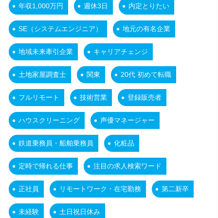
年収1,000万円
週休3日
内定とりたい
SE（システムエンジニア）
地元の有名企業
地域未来牽引企業
キャリアチェンジ
土地家屋調査士
関東
20代 初めて転職
フルリモート
技術営業
登録販売者
ハウスクリーニング
声優マネージャー
鉄道乗務員・船舶乗務員
化粧品
定時で帰れる仕事
注目の求人検索ワード
正社員
リモートワーク・在宅勤務
第二新卒
未経験
土日祝日休み