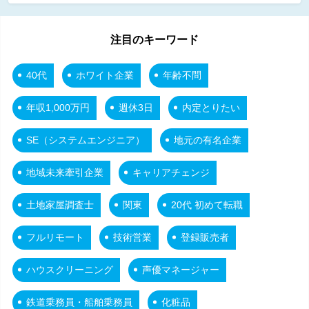
注目のキーワード
40代
ホワイト企業
年齢不問
年収1,000万円
週休3日
内定とりたい
SE（システムエンジニア）
地元の有名企業
地域未来牽引企業
キャリアチェンジ
土地家屋調査士
関東
20代 初めて転職
フルリモート
技術営業
登録販売者
ハウスクリーニング
声優マネージャー
鉄道乗務員・船舶乗務員
化粧品