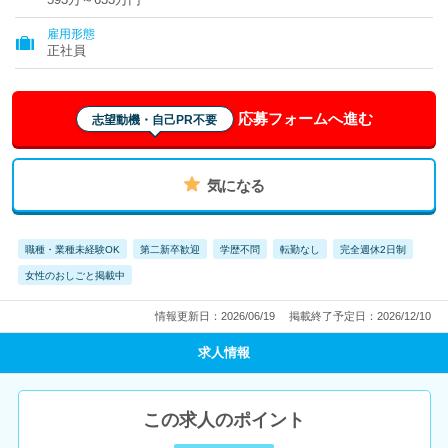
雇用形態
正社員
応募フォームへ進む
志望動機・自己PR不要
気になる
職種・業種未経験OK
第二新卒歓迎
学歴不問
転勤なし
完全週休2日制
女性のおしごと掲載中
情報更新日：2026/06/19
掲載終了予定日：2026/12/10
求人情報
この求人のポイント