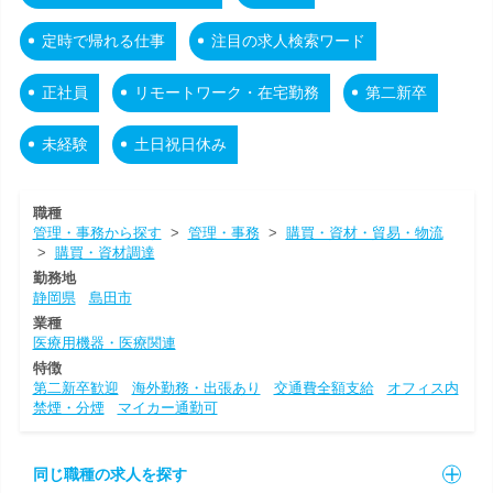
定時で帰れる仕事
注目の求人検索ワード
正社員
リモートワーク・在宅勤務
第二新卒
未経験
土日祝日休み
職種
管理・事務から探す
>
管理・事務
>
購買・資材・貿易・物流
>
購買・資材調達
勤務地
静岡県
島田市
業種
医療用機器・医療関連
特徴
第二新卒歓迎
海外勤務・出張あり
交通費全額支給
オフィス内
禁煙・分煙
マイカー通勤可
同じ職種の求人を探す