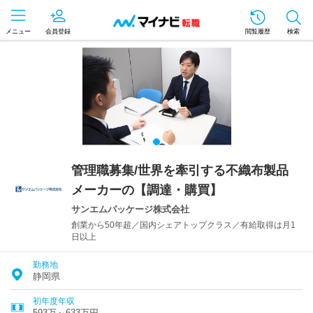
メニュー
会員登録
閲覧履歴
検索
管理職募集/世界を牽引する不織布製品
メーカーの【調達・購買】
サンエムパッケージ株式会社
創業から50年超／国内シェアトップクラス／有給取得は月1
日以上
勤務地
静岡県
初年度年収
593万～633万円