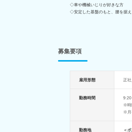
◇車や機械いじりが好きな方
◇安定した基盤のもと、腰を据え
募集要項
雇用形態
正社
勤務時間
9:
※時
※月
勤務地
＜ボ