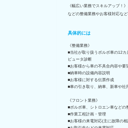
《幅広い業務でスキルアップ！》
などの整備業務やお客様対応など
具体的には
《整備業務》
■当社が取り扱うボルボ車の12
ピュータ診断
■お客様から車の不具合内容や要
■納車時の設備内容説明
■お客様に対する伝票作成
■車の引き取り、納車、新車や社
《フロント業務》
■ボルボ車、シトロエン車などの
■作業工程計画・管理
■お客様の来電対応(主に故障の相
■お取引先などの来電対応