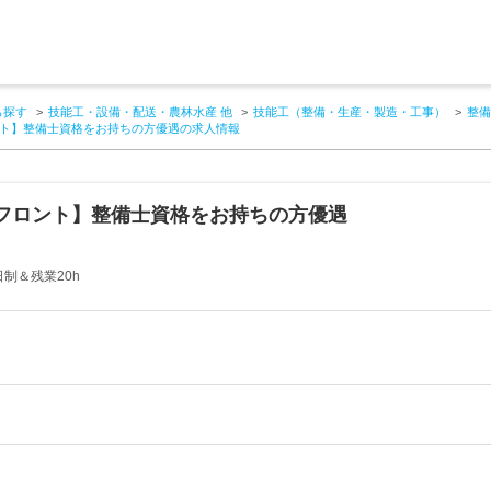
ら探す
技能工・設備・配送・農林水産 他
技能工（整備・生産・製造・工事）
整備
ト】整備士資格をお持ちの方優遇の求人情報
フロント】整備士資格をお持ちの方優遇
制＆残業20h