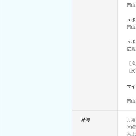
岡山
＜ボ
岡山
＜ボ
広島
【雇
【変
マイ
岡山
給与
月給 
※経
※上