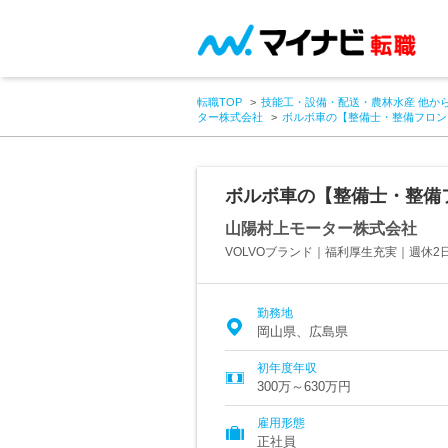
転職TOP
技能工・設備・配送・農林水産 他か
ター株式会社
ボルボ車の【整備士・整備フロン
ボルボ車の【整備士・整備
山陽村上モーター株式会社
VOLVOブランド｜福利厚生充実｜週休2日
勤務地
岡山県、広島県
初年度年収
300万～630万円
雇用形態
正社員