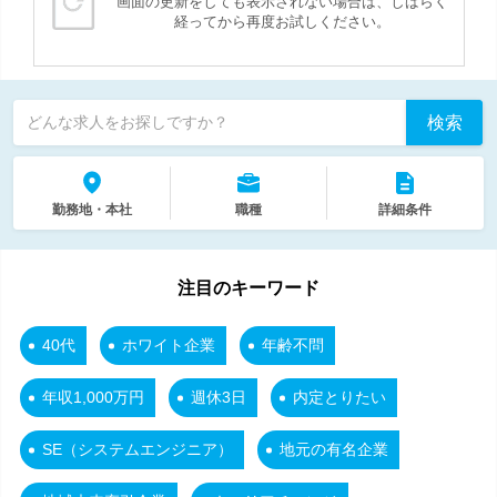
画面の更新をしても表示されない場合は、しばらく
経ってから再度お試しください。
検索
どんな求人をお探しですか？
勤務地・本社
職種
詳細条件
注目のキーワード
40代
ホワイト企業
年齢不問
年収1,000万円
週休3日
内定とりたい
SE（システムエンジニア）
地元の有名企業