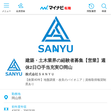
メニュー
会員登録
閲覧履歴
検索
建築・土木業界の経験者募集【営業】週
休2日◎手当充実◎岡山
株式会社ＳＡＮＹＵ
【創業40年】地盤調査・改良のパイオニア｜資格取得報奨制
度あり
勤務地
岡山県
初年度年収
420万～700万円