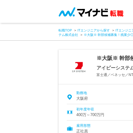
転職TOP
ITエンジニアから探す
ITエンジニ
テム株式会社
※大阪※ 幹部候補募集！残業少◎年
※大阪※ 幹部候
アイピーシステ
富士通／ベネッセ／N
勤務地
大阪府
初年度年収
400万～700万円
雇用形態
正社員