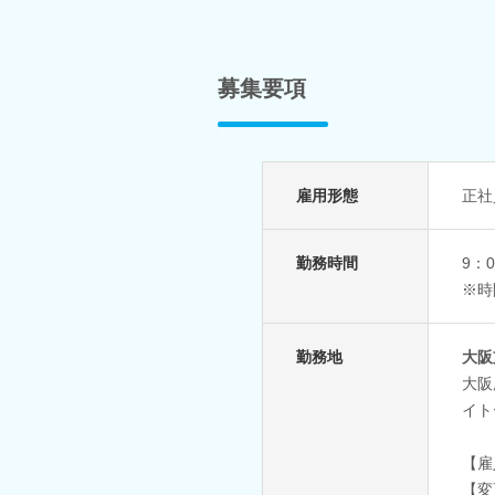
募集要項
雇用形態
正社
勤務時間
9：
※時
勤務地
大阪
大阪
イト
【雇
【変