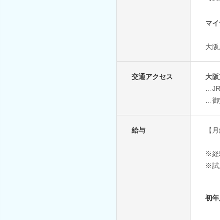
マイ
大阪
交通アクセス
大阪
…J
…御
給与
【月給
※経
※試
初年