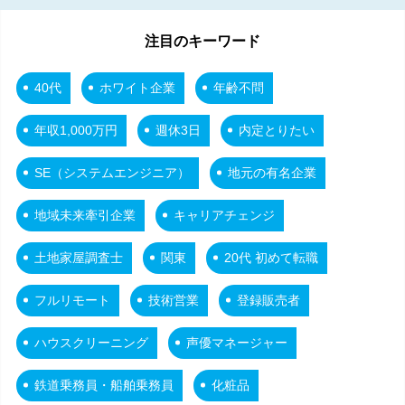
注目のキーワード
40代
ホワイト企業
年齢不問
年収1,000万円
週休3日
内定とりたい
SE（システムエンジニア）
地元の有名企業
地域未来牽引企業
キャリアチェンジ
土地家屋調査士
関東
20代 初めて転職
フルリモート
技術営業
登録販売者
ハウスクリーニング
声優マネージャー
鉄道乗務員・船舶乗務員
化粧品