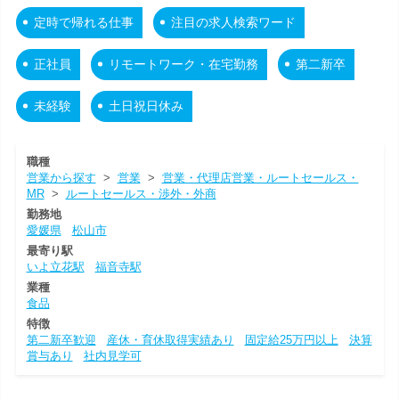
定時で帰れる仕事
注目の求人検索ワード
正社員
リモートワーク・在宅勤務
第二新卒
未経験
土日祝日休み
職種
営業から探す
>
営業
>
営業・代理店営業・ルートセールス・
MR
>
ルートセールス・渉外・外商
勤務地
愛媛県
松山市
最寄り駅
いよ立花駅
福音寺駅
業種
食品
特徴
第二新卒歓迎
産休・育休取得実績あり
固定給25万円以上
決算
賞与あり
社内見学可