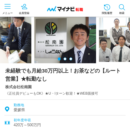
メニュー
会員登録
閲覧履歴
検索
未経験でも月給30万円以上！お茶などの【ルート
営業】★転勤なし
株式会社松南園
《正社員デビューもOK》★U・Iターン歓迎！★WEB面接可
勤務地
愛媛県
初年度年収
420万～500万円