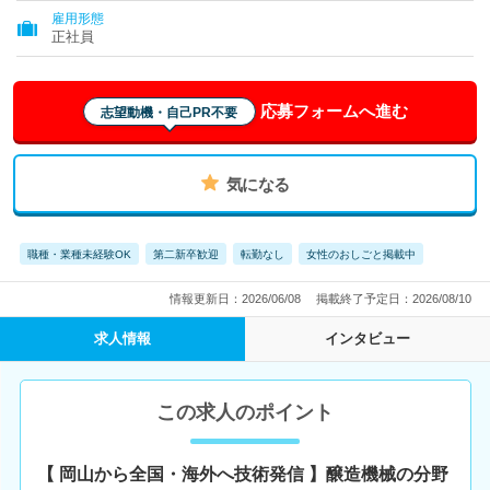
雇用形態
正社員
応募フォームへ進む
志望動機・自己PR不要
気になる
職種・業種未経験OK
第二新卒歓迎
転勤なし
女性のおしごと掲載中
情報更新日：2026/06/08
掲載終了予定日：2026/08/10
求人情報
インタビュー
この求人のポイント
【 岡山から全国・海外へ技術発信 】醸造機械の分野