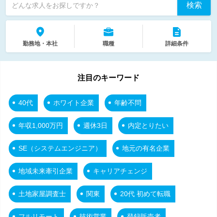
検索
どんな求人をお探しですか？
勤務地・本社
職種
詳細条件
注目のキーワード
40代
ホワイト企業
年齢不問
年収1,000万円
週休3日
内定とりたい
SE（システムエンジニア）
地元の有名企業
地域未来牽引企業
キャリアチェンジ
土地家屋調査士
関東
20代 初めて転職
フルリモート
技術営業
登録販売者