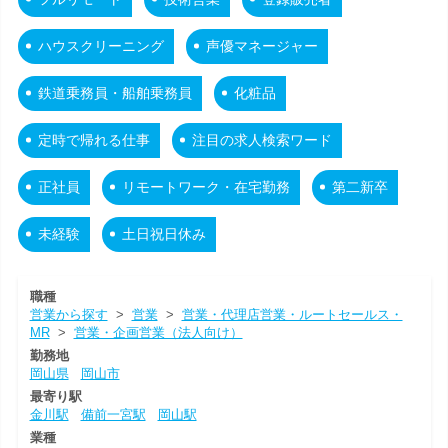
ハウスクリーニング
声優マネージャー
鉄道乗務員・船舶乗務員
化粧品
定時で帰れる仕事
注目の求人検索ワード
正社員
リモートワーク・在宅勤務
第二新卒
未経験
土日祝日休み
職種
営業から探す
>
営業
>
営業・代理店営業・ルートセールス・
MR
>
営業・企画営業（法人向け）
勤務地
岡山県
岡山市
最寄り駅
金川駅
備前一宮駅
岡山駅
業種