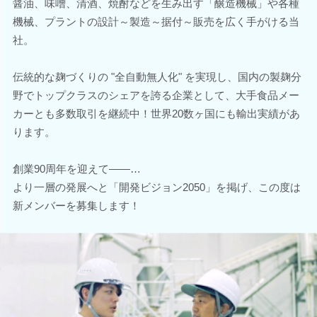
醤油、味噌、清酒、焼酎などを生み出す「醸造機械」や各種
機械、プラントの設計～製造～据付～販売を広く手がける当
社。
伝統的な麹づくりの "全自動無人化" を実現し、国内の製麹分
野でトップクラスのシェアを誇る企業として、大手食品メー
カーとも多数取引を継続中！世界20数ヶ国にも輸出実績があ
ります。
創業90周年を迎えて――…
より一層の発展へと「開発ビジョン2050」を掲げ、この度は
新メンバーを募集します！