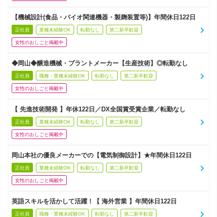
【機械設計(食品・バイオ関連機器・製麹装置等)】年間休日122日
正社員
業種未経験OK
転勤なし
第二新卒歓迎
女性のおしごと掲載中
◆岡山◆醸造機械・プラントメーカー【生産技術】◎転勤なし
正社員
職種・業種未経験OK
転勤なし
第二新卒歓迎
女性のおしごと掲載中
【 先進技術開発 】年休122日／DX全国賞受賞企業／転勤なし
正社員
業種未経験OK
転勤なし
第二新卒歓迎
女性のおしごと掲載中
岡山本社の優良メーカーでの【電気制御設計】★年間休日122日
正社員
業種未経験OK
転勤なし
第二新卒歓迎
女性のおしごと掲載中
英語スキルを活かして活躍！【 海外営業 】年間休日122日
正社員
職種・業種未経験OK
転勤なし
第二新卒歓迎