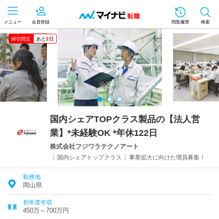
メニュー
会員登録
閲覧履歴
検索
締切間近
あと
2
日
国内シェアTOPクラス製品の【法人営
業】*未経験OK *年休122日
株式会社フジワラテクノアート
〔 国内シェアトップクラス 〕事業拡大に向けた増員募集！
勤務地
岡山県
初年度年収
450万～700万円