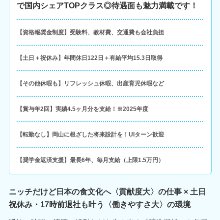
で国内シェアTOPクラス◎待遇面も魅力満載です！
【資格報奨金制度】受験料、教材費、交通費も会社負担
【土日＋祝休み】年間休日122日＋有給平均15.3日取得
【その他休暇も】リフレッシュ休暇、出産育児休暇など
【賞与年2回】実績4.5ヶ月分を支給！※2025年度
【転勤なし】岡山に根ざした将来設計を！UIターン歓迎
【奨学金返済支援】最長6年、毎月支給（上限1.5万円）
ニッチだけど日本の食文化へ〈貢献度大〉の仕事 × 土日
祝休み・17時前退社も叶う〈働きやすさ大〉の環境