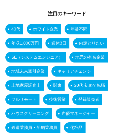
注目のキーワード
40代
ホワイト企業
年齢不問
年収1,000万円
週休3日
内定とりたい
SE（システムエンジニア）
地元の有名企業
地域未来牽引企業
キャリアチェンジ
土地家屋調査士
関東
20代 初めて転職
フルリモート
技術営業
登録販売者
ハウスクリーニング
声優マネージャー
鉄道乗務員・船舶乗務員
化粧品