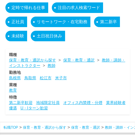
定時で帰れる仕事
注目の求人検索ワード
正社員
リモートワーク・在宅勤務
第二新卒
未経験
土日祝日休み
職種
保育・教育・通訳から探す
>
保育・教育・通訳
>
教師・講師・
インストラクター
>
教師
勤務地
島根県
鳥取県
松江市
米子市
業種
教育
特徴
第二新卒歓迎
地域限定社員
オフィス内禁煙・分煙
業界経験者
優遇
U・Iターン歓迎
転職TOP
保育・教育・通訳から探す
保育・教育・通訳
教師・講師・イン