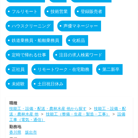
フルリモート
技術営業
登録販売者
ハウスクリーニング
声優マネージャー
鉄道乗務員・船舶乗務員
化粧品
定時で帰れる仕事
注目の求人検索ワード
正社員
リモートワーク・在宅勤務
第二新卒
未経験
土日祝日休み
職種
技能工・設備・配送・農林水産 他から探す
>
技能工・設備・配
送・農林水産 他
>
技能工（整備・生産・製造・工事）
>
設備
工事（電気・通信）
勤務地
香川県
坂出市