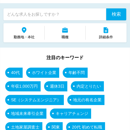
検索
どんな求人をお探しですか？
勤務地・本社
職種
詳細条件
注目のキーワード
40代
ホワイト企業
年齢不問
年収1,000万円
週休3日
内定とりたい
SE（システムエンジニア）
地元の有名企業
地域未来牽引企業
キャリアチェンジ
土地家屋調査士
関東
20代 初めて転職