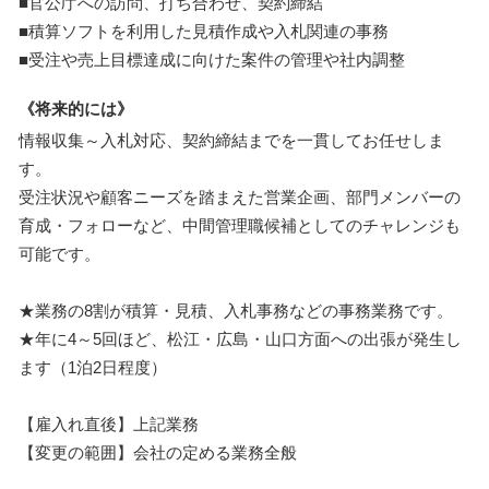
■官公庁への訪問、打ち合わせ、契約締結
■積算ソフトを利用した見積作成や入札関連の事務
■受注や売上目標達成に向けた案件の管理や社内調整
《将来的には》
情報収集～入札対応、契約締結までを一貫してお任せしま
す。
受注状況や顧客ニーズを踏まえた営業企画、部門メンバーの
育成・フォローなど、中間管理職候補としてのチャレンジも
可能です。
★業務の8割が積算・見積、入札事務などの事務業務です。
★年に4～5回ほど、松江・広島・山口方面への出張が発生し
ます（1泊2日程度）
【雇入れ直後】上記業務
【変更の範囲】会社の定める業務全般