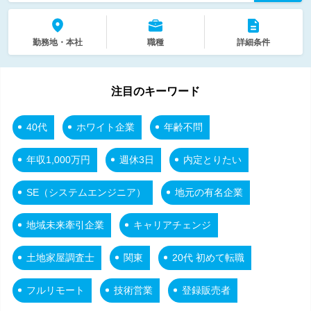
勤務地・本社
職種
詳細条件
注目のキーワード
40代
ホワイト企業
年齢不問
年収1,000万円
週休3日
内定とりたい
SE（システムエンジニア）
地元の有名企業
地域未来牽引企業
キャリアチェンジ
土地家屋調査士
関東
20代 初めて転職
フルリモート
技術営業
登録販売者