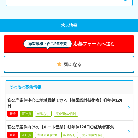
求人情報
応募フォームへ進む
志望動機・自己PR不要
気になる
その他の募集情報
官公庁案件中心に地域貢献できる【橋梁設計技術者】◎年休124
日
新着
正社員
転勤なし
完全週休2日制
官公庁案件向けの【ルート営業】◎年休124日◎経験者募集
新着
正社員
業種未経験OK
転勤なし
完全週休2日制