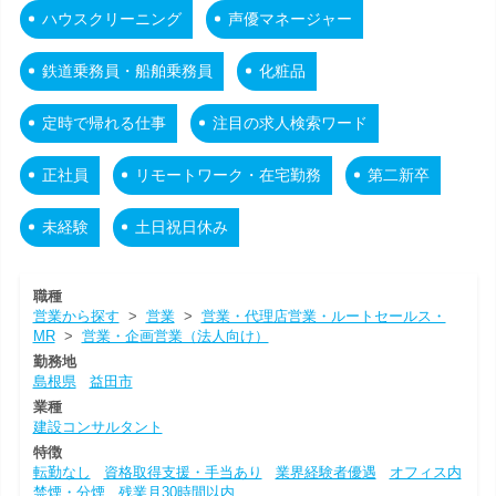
ハウスクリーニング
声優マネージャー
鉄道乗務員・船舶乗務員
化粧品
定時で帰れる仕事
注目の求人検索ワード
正社員
リモートワーク・在宅勤務
第二新卒
未経験
土日祝日休み
職種
営業から探す
>
営業
>
営業・代理店営業・ルートセールス・
MR
>
営業・企画営業（法人向け）
勤務地
島根県
益田市
業種
建設コンサルタント
特徴
転勤なし
資格取得支援・手当あり
業界経験者優遇
オフィス内
禁煙・分煙
残業月30時間以内