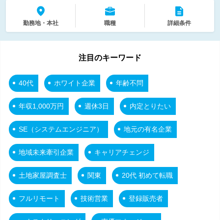
勤務地・本社
職種
詳細条件
注目のキーワード
40代
ホワイト企業
年齢不問
年収1,000万円
週休3日
内定とりたい
SE（システムエンジニア）
地元の有名企業
地域未来牽引企業
キャリアチェンジ
土地家屋調査士
関東
20代 初めて転職
フルリモート
技術営業
登録販売者