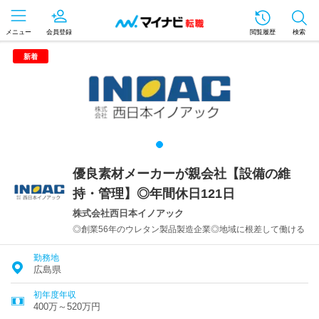
メニュー
会員登録
閲覧履歴
検索
新着
優良素材メーカーが親会社【設備の維
持・管理】◎年間休日121日
株式会社西日本イノアック
◎創業56年のウレタン製品製造企業◎地域に根差して働ける
勤務地
広島県
初年度年収
400万～520万円