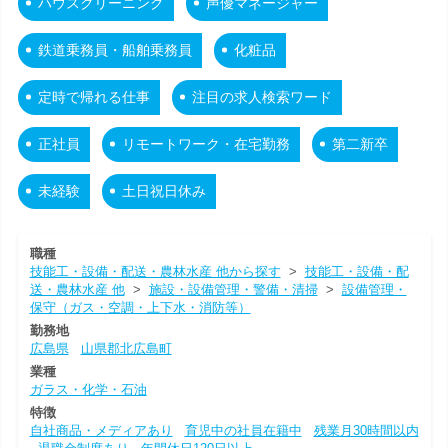
ハウスクリーニング
声優マネージャー
鉄道乗務員・船舶乗務員
化粧品
定時で帰れる仕事
注目の求人検索ワード
正社員
リモートワーク・在宅勤務
第二新卒
未経験
土日祝日休み
職種
技能工・設備・配送・農林水産 他から探す
>
技能工・設備・配
送・農林水産 他
>
施設・設備管理・警備・清掃
>
設備管理・
保守（ガス・空調・上下水・消防等）
勤務地
広島県
山県郡北広島町
業種
ガラス・化学・石油
特徴
自社商品・メディアあり
育児中の社員在籍中
残業月30時間以内