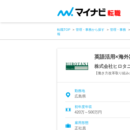
転職TOP
管理・事務から探す
管理・事務
報
英語活用×海
株式会社ヒロタ
【働き方改革取り組み
勤務地
広島県
初年度年収
420万～500万円
雇用形態
正社員