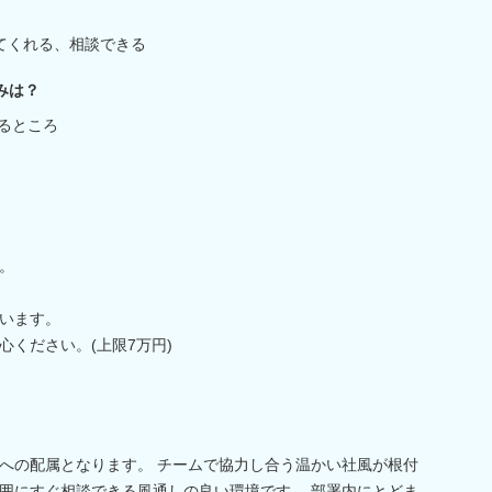
てくれる、相談できる
みは？
きるところ
。
います。
ください。(上限7万円)
への配属となります。 チームで協力し合う温かい社風が根付
囲にすぐ相談できる風通しの良い環境です。 部署内にとどま