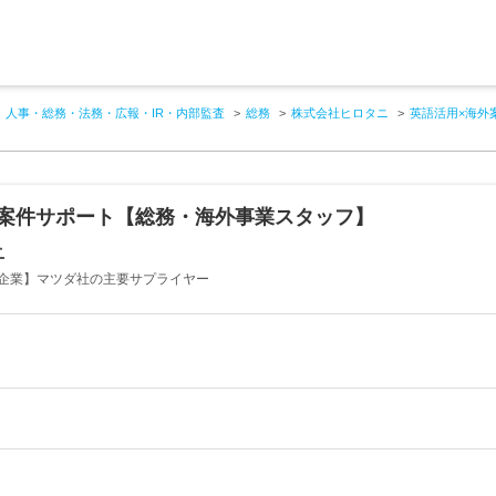
人事・総務・法務・広報・IR・内部監査
総務
株式会社ヒロタニ
英語活用×海外
外案件サポート【総務・海外事業スタッフ】
ニ
企業】マツダ社の主要サプライヤー