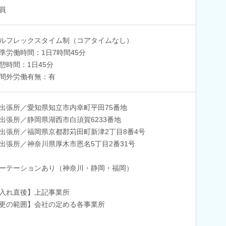
員
ルフレックスタイム制（コアタイムなし）
準労働時間：1日7時間45分
憩時間：1日45分
間外労働有無：有
出張所／愛知県知立市内幸町平田75番地
出張所／静岡県湖西市白須賀6233番地
出張所／福岡県京都郡苅田町新津2丁目8番4号
出張所／神奈川県厚木市恩名5丁目2番31号
ーテーションあり（神奈川・静岡・福岡）
入れ直後】上記事業所
更の範囲】会社の定める各事業所