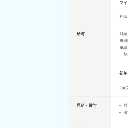
マイ
神奈
給与
月給
※経
※試
契約
初年
38
昇給・賞与
昇
賞