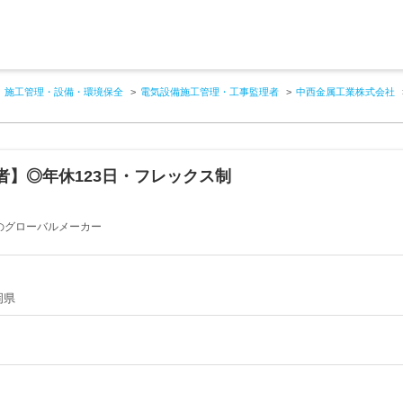
施工管理・設備・環境保全
電気設備施工管理・工事監理者
中西金属工業株式会社
】◎年休123日・フレックス制
アのグローバルメーカー
岡県