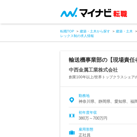
転職TOP
建築・土木から探す
建築・土木
レックス制の求人情報
輸送機事業部の【現場責任者
中西金属工業株式会社
創業100年以上/世界トップクラスシェ
勤務地
神奈川県、静岡県、愛知県、福
初年度年収
380万～700万円
雇用形態
正社員