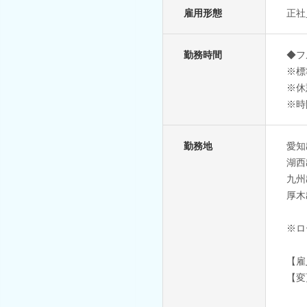
雇用形態
正社
勤務時間
◆フ
※標
※休
※時
勤務地
愛知
湖西
九州
厚木
※ロ
【雇
【変