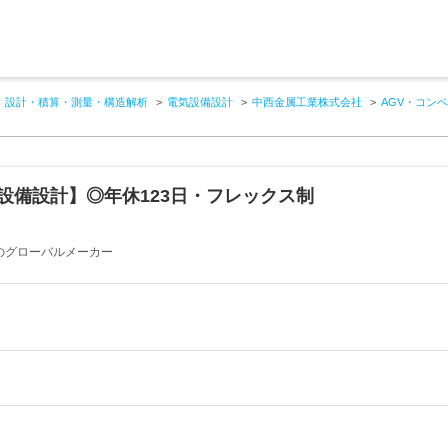
設計・積算・測量・構造解析
電気設備設計
中西金属工業株式会社
AGV・コン
設備設計】◎年休123日・フレックス制
アのグローバルメーカー