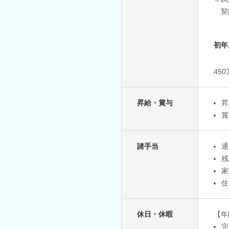
契約
初年
45
昇給・賞与
昇
賞
諸手当
通
残
家
住
休日・休暇
【年
完