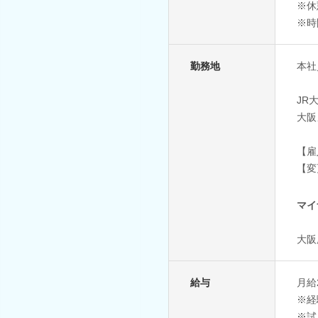
※休
※時
勤務地
本社
JR
大阪
【雇
【変
マイ
大阪
給与
月給
※経
※試