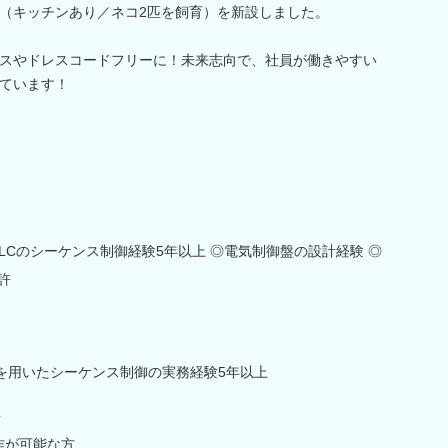
（キッチンあり／ネコ2匹を飼育）を新設しました。
スやドレスコードフリーに！未来志向で、社員が働きやすい
ています！
PLCのシーケンス制御経験5年以上 ◎電気制御盤の設計経験 ◎
免許
)を用いたシーケンス制御の実務経験5年以上
方
操作が可能な方