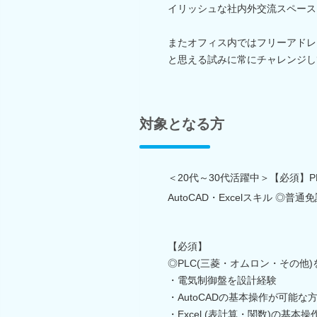
イリッシュな社内外交流スペース
またオフィス内ではフリーアドレ
と思える試みに常にチャレンジし
対象となる方
＜20代～30代活躍中＞【必須】
AutoCAD・Excelスキル ◎普通
【必須】
◎PLC(三菱・オムロン・その他
・電気制御盤を設計経験
・AutoCADの基本操作が可能な
・Excel (表計算・関数)の基本