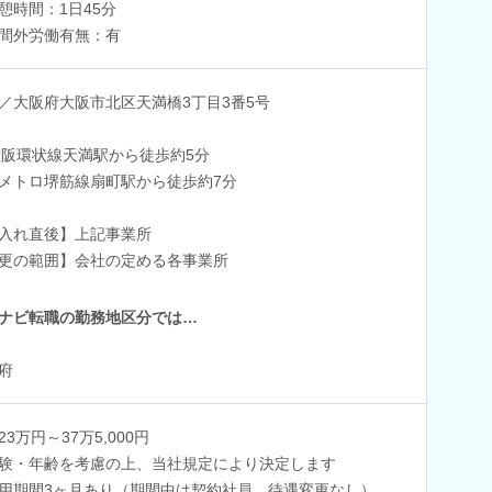
憩時間：1日45分
間外労働有無：有
／大阪府大阪市北区天満橋3丁目3番5号
大阪環状線天満駅から徒歩約5分
メトロ堺筋線扇町駅から徒歩約7分
入れ直後】上記事業所
更の範囲】会社の定める各事業所
ナビ転職の勤務地区分では…
府
23万円～37万5,000円
験・年齢を考慮の上、当社規定により決定します
用期間3ヶ月あり（期間中は契約社員、待遇変更なし）