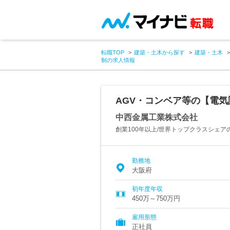
転職TOP
建築・土木から探す
建築・土木
制の求人情報
AGV・コンベア等の【電気
中西金属工業株式会社
創業100年以上/世界トップクラスシェ
勤務地
大阪府
初年度年収
450万～750万円
雇用形態
正社員