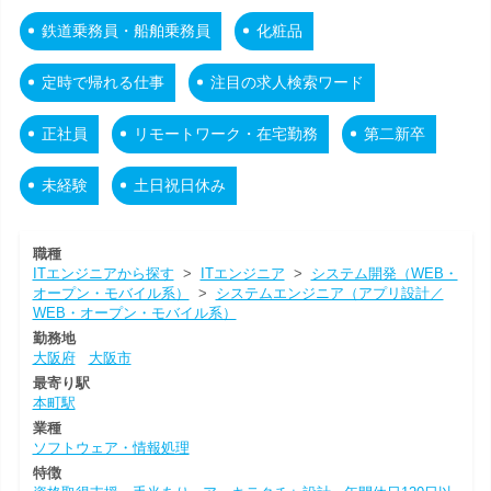
鉄道乗務員・船舶乗務員
化粧品
定時で帰れる仕事
注目の求人検索ワード
正社員
リモートワーク・在宅勤務
第二新卒
未経験
土日祝日休み
職種
ITエンジニアから探す
>
ITエンジニア
>
システム開発（WEB・
オープン・モバイル系）
>
システムエンジニア（アプリ設計／
WEB・オープン・モバイル系）
勤務地
大阪府
大阪市
最寄り駅
本町駅
業種
ソフトウェア・情報処理
特徴