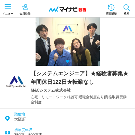
メニュー
会員登録
閲覧履歴
検索
【システムエンジニア】★経験者募集★
年間休日122日★転勤なし
M&Cシステム株式会社
在宅・リモートワーク相談可|退職金制度あり|資格取得奨励
金制度
勤務地
大阪府
初年度年収
350万～500万円