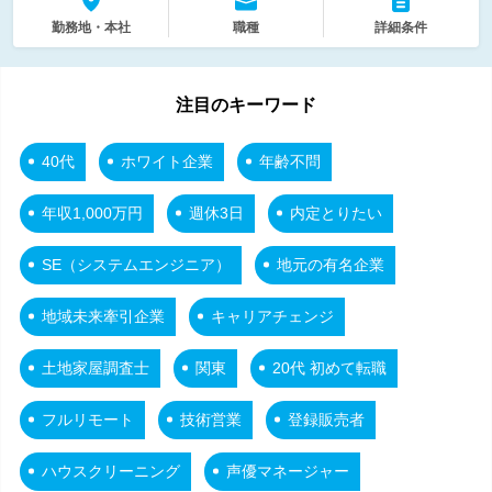
勤務地・本社
職種
詳細条件
注目のキーワード
40代
ホワイト企業
年齢不問
年収1,000万円
週休3日
内定とりたい
SE（システムエンジニア）
地元の有名企業
地域未来牽引企業
キャリアチェンジ
土地家屋調査士
関東
20代 初めて転職
フルリモート
技術営業
登録販売者
ハウスクリーニング
声優マネージャー