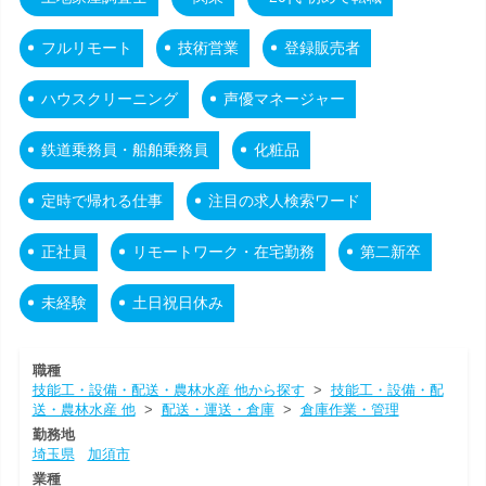
フルリモート
技術営業
登録販売者
ハウスクリーニング
声優マネージャー
鉄道乗務員・船舶乗務員
化粧品
定時で帰れる仕事
注目の求人検索ワード
正社員
リモートワーク・在宅勤務
第二新卒
未経験
土日祝日休み
職種
技能工・設備・配送・農林水産 他から探す
>
技能工・設備・配
送・農林水産 他
>
配送・運送・倉庫
>
倉庫作業・管理
勤務地
埼玉県
加須市
業種