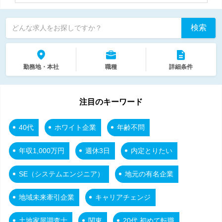
検索
どんな求人をお探しですか？
勤務地・本社
職種
詳細条件
注目のキーワード
40代
ホワイト企業
年齢不問
年収1,000万円
週休3日
内定とりたい
SE（システムエンジニア）
地元の有名企業
地域未来牽引企業
キャリアチェンジ
土地家屋調査士
関東
20代 初めて転職