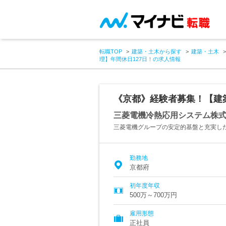
転職TOP
建築・土木から探す
建築・土木
理】年間休日127日！の求人情報
《京都》経験者募集！【建築
三菱電機冷熱応用システム株
三菱電機グループの安定的基盤と充実し
勤務地
京都府
初年度年収
500万～700万円
雇用形態
正社員