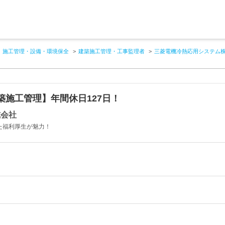
施工管理・設備・環境保全
建築施工管理・工事監理者
三菱電機冷熱応用システム
施工管理】年間休日127日！
式会社
た福利厚生が魅力！