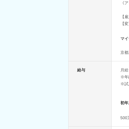
《ア
【雇
【変
マイ
京都
給与
月給：
※年
※試
初年
50