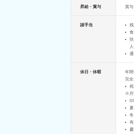
昇給・賞与
賞与
諸手当
残
食
扶
人
通
休日・休暇
年間
完全
祝
※月
G
夏
冬
有
慶