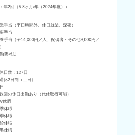
：年2回（5.8ヶ月/年（2024年度））
業手当（平日時間外、休日就業、深夜）
事手当
養手当（子14,000円／人、配偶者・その他9,000円／
）
勤費補助
休日数：127日
週休2日制（土日）
日
数回の休日出勤あり（代休取得可能）
W休暇
季休暇
季休暇
給休暇
弔休暇