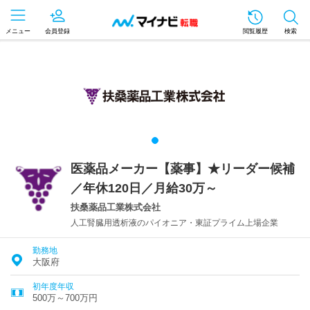
メニュー
会員登録
閲覧履歴
検索
医薬品メーカー【薬事】★リーダー候補
／年休120日／月給30万～
扶桑薬品工業株式会社
人工腎臓用透析液のパイオニア・東証プライム上場企業
勤務地
大阪府
初年度年収
500万～700万円