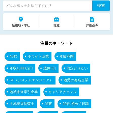
検索
どんな求人をお探しですか？
勤務地・本社
職種
詳細条件
注目のキーワード
40代
ホワイト企業
年齢不問
年収1,000万円
週休3日
内定とりたい
SE（システムエンジニア）
地元の有名企業
地域未来牽引企業
キャリアチェンジ
土地家屋調査士
関東
20代 初めて転職