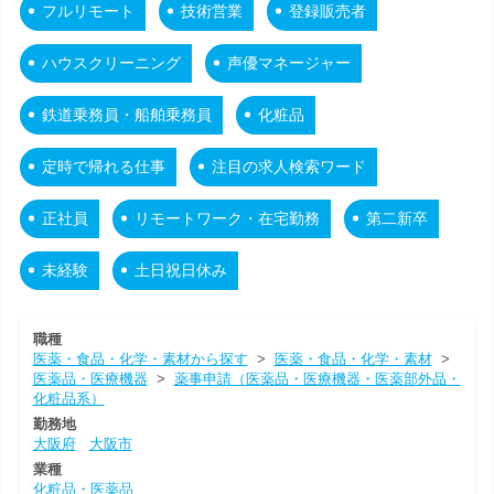
フルリモート
技術営業
登録販売者
ハウスクリーニング
声優マネージャー
鉄道乗務員・船舶乗務員
化粧品
定時で帰れる仕事
注目の求人検索ワード
正社員
リモートワーク・在宅勤務
第二新卒
未経験
土日祝日休み
職種
医薬・食品・化学・素材から探す
>
医薬・食品・化学・素材
>
医薬品・医療機器
>
薬事申請（医薬品・医療機器・医薬部外品・
化粧品系）
勤務地
大阪府
大阪市
業種
化粧品・医薬品