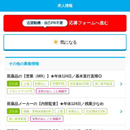
求人情報
応募フォームへ進む
志望動機・自己PR不要
気になる
その他の募集情報
医薬品の【営業（MR）】★年休124日／基本直行直帰◎
正社員
上場
転勤なし
学歴不問
完全週休2日制
第二新卒歓迎
リモートワーク可
女性のおしごと掲載中
医薬品メーカーの【内部監査】★年休124日／残業少なめ
正社員
職種・業種未経験OK
上場
転勤なし
完全週休2日制
第二新卒歓迎
女性のおしごと掲載中