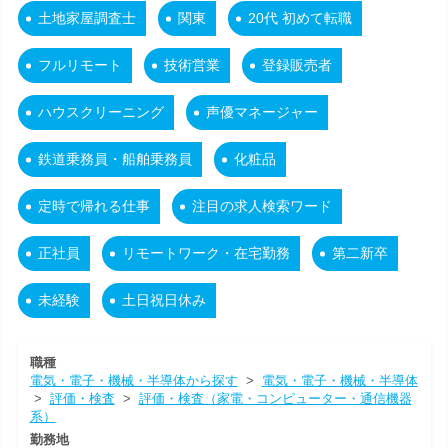
土地家屋調査士
関東
20代 初めて転職
フルリモート
技術営業
登録販売者
ハウスクリーニング
声優マネージャー
鉄道乗務員・船舶乗務員
化粧品
定時で帰れる仕事
注目の求人検索ワード
正社員
リモートワーク・在宅勤務
第二新卒
未経験
土日祝日休み
職種
電気・電子・機械・半導体から探す
>
電気・電子・機械・半導体
>
評価・検査
>
評価・検査（家電・コンピューター・通信機器
系）
勤務地