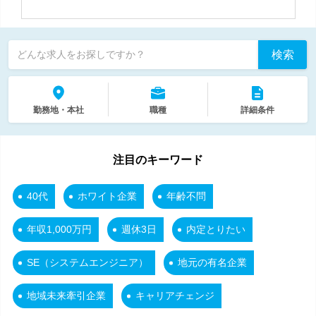
検索
どんな求人をお探しですか？
勤務地・本社
職種
詳細条件
注目のキーワード
40代
ホワイト企業
年齢不問
年収1,000万円
週休3日
内定とりたい
SE（システムエンジニア）
地元の有名企業
地域未来牽引企業
キャリアチェンジ