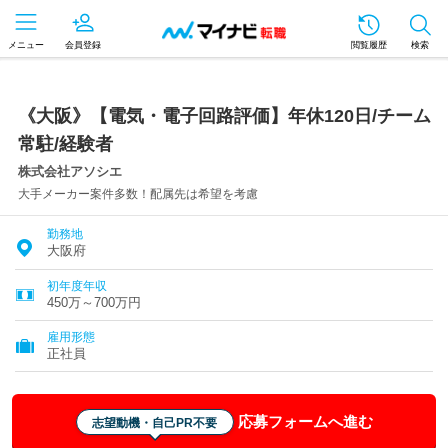
メニュー
会員登録
閲覧履歴
検索
《大阪》【電気・電子回路評価】年休120日/チーム
常駐/経験者
株式会社アソシエ
大手メーカー案件多数！配属先は希望を考慮
勤務地
大阪府
初年度年収
450万～700万円
雇用形態
正社員
応募フォームへ進む
志望動機・自己PR不要