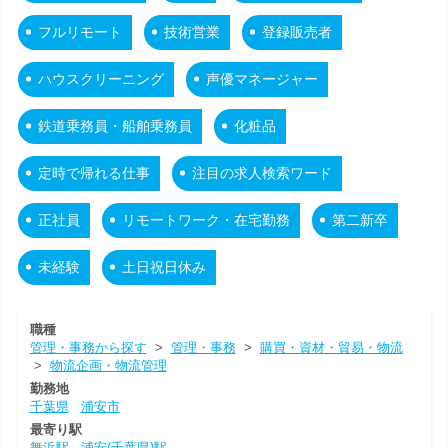
フルリモート
技術営業
登録販売者
ハウスクリーニング
声優マネージャー
鉄道乗務員・船舶乗務員
化粧品
定時で帰れる仕事
注目の求人検索ワード
正社員
リモートワーク・在宅勤務
第二新卒
未経験
土日祝日休み
職種
管理・事務から探す
>
管理・事務
>
購買・資材・貿易・物流
>
物流企画・物流管理
勤務地
千葉県
浦安市
最寄り駅
舞浜駅
浦安(千葉県)駅