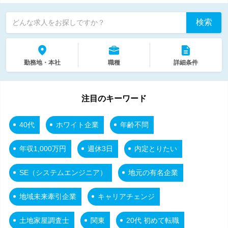
検索
どんな求人をお探しですか？
勤務地・本社
職種
詳細条件
注目のキーワード
40代
ホワイト企業
年齢不問
年収1,000万円
週休3日
内定とりたい
SE（システムエンジニア）
地元の有名企業
地域未来牽引企業
キャリアチェンジ
土地家屋調査士
関東
20代 初めて転職