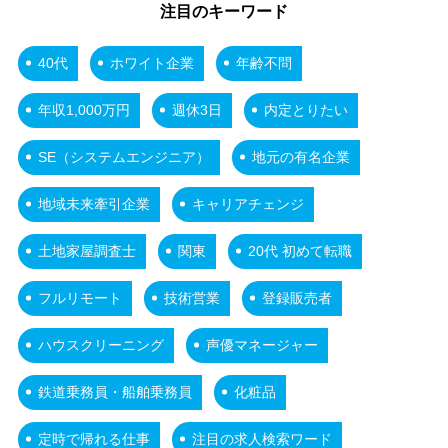
注目のキーワード
40代
ホワイト企業
年齢不問
年収1,000万円
週休3日
内定とりたい
SE（システムエンジニア）
地元の有名企業
地域未来牽引企業
キャリアチェンジ
土地家屋調査士
関東
20代 初めて転職
フルリモート
技術営業
登録販売者
ハウスクリーニング
声優マネージャー
鉄道乗務員・船舶乗務員
化粧品
定時で帰れる仕事
注目の求人検索ワード