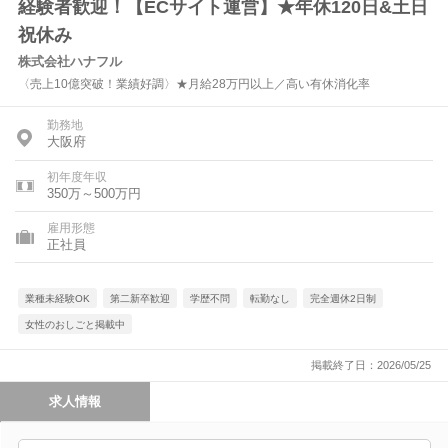
経験者歓迎！【ECサイト運営】★年休120日&土日
祝休み
株式会社ハナフル
〈売上10億突破！業績好調〉★月給28万円以上／高い有休消化率
勤務地
大阪府
初年度年収
350万～500万円
雇用形態
正社員
業種未経験OK
第二新卒歓迎
学歴不問
転勤なし
完全週休2日制
女性のおしごと掲載中
掲載終了日：2026/05/25
求人情報