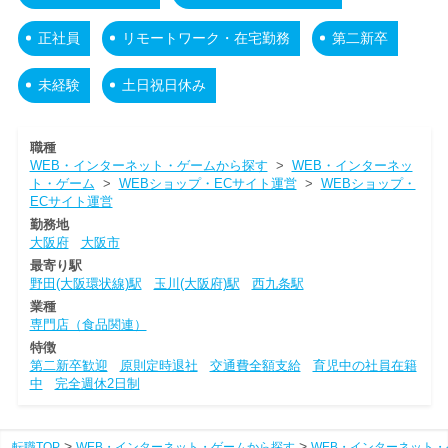
正社員
リモートワーク・在宅勤務
第二新卒
未経験
土日祝日休み
職種
WEB・インターネット・ゲームから探す
>
WEB・インターネッ
ト・ゲーム
>
WEBショップ・ECサイト運営
>
WEBショップ・
ECサイト運営
勤務地
大阪府
大阪市
最寄り駅
野田(大阪環状線)駅
玉川(大阪府)駅
西九条駅
業種
専門店（食品関連）
特徴
第二新卒歓迎
原則定時退社
交通費全額支給
育児中の社員在籍
中
完全週休2日制
転職TOP
WEB・インターネット・ゲームから探す
WEB・インターネット・