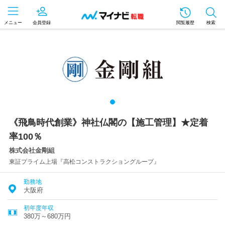
メニュー
会員登録
閲覧履歴
検索
《飛鳥時代創業》神社仏閣の【施工管理】★定着
率100％
株式会社金剛組
東証プライム上場『高松コンストラクショングループ』
勤務地
大阪府
初年度年収
380万～680万円