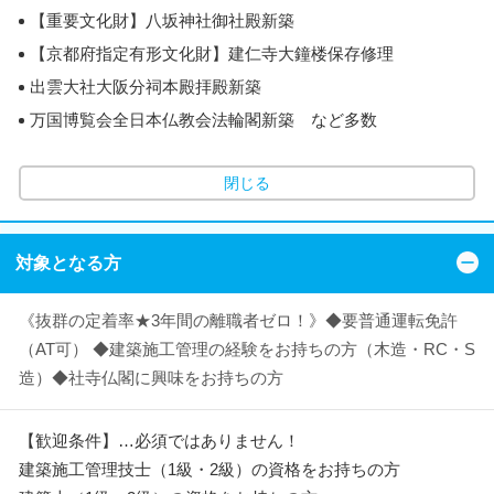
【重要文化財】八坂神社御社殿新築
【京都府指定有形文化財】建仁寺大鐘楼保存修理
出雲大社大阪分祠本殿拝殿新築
万国博覧会全日本仏教会法輪閣新築 など多数
閉じる
対象となる方
《抜群の定着率★3年間の離職者ゼロ！》◆要普通運転免許
（AT可） ◆建築施工管理の経験をお持ちの方（木造・RC・S
造）◆社寺仏閣に興味をお持ちの方
【歓迎条件】…必須ではありません！
建築施工管理技士（1級・2級）の資格をお持ちの方