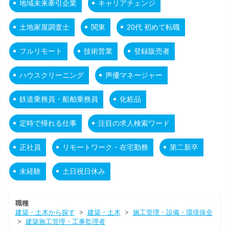
地域未来牽引企業
キャリアチェンジ
土地家屋調査士
関東
20代 初めて転職
フルリモート
技術営業
登録販売者
ハウスクリーニング
声優マネージャー
鉄道乗務員・船舶乗務員
化粧品
定時で帰れる仕事
注目の求人検索ワード
正社員
リモートワーク・在宅勤務
第二新卒
未経験
土日祝日休み
職種
建築・土木から探す
>
建築・土木
>
施工管理・設備・環境保全
>
建築施工管理・工事監理者