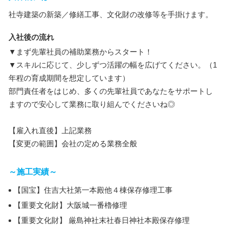
社寺建築の新築／修繕工事、文化財の改修等を手掛けます。
入社後の流れ
▼まず先輩社員の補助業務からスタート！
▼スキルに応じて、少しずつ活躍の幅を広げてください。（1
年程の育成期間を想定しています）
部門責任者をはじめ、多くの先輩社員であなたをサポートし
ますので安心して業務に取り組んでくださいね◎
【雇入れ直後】上記業務
【変更の範囲】会社の定める業務全般
～施工実績～
【国宝】住吉大社第一本殿他４棟保存修理工事
【重要文化財】大阪城一番櫓修理
【重要文化財】 厳島神社末社春日神社本殿保存修理