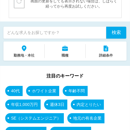
画面の更新をしても表示されない場合は、しばらく
経ってから再度お試しください。
検索
どんな求人をお探しですか？
勤務地・本社
職種
詳細条件
注目のキーワード
40代
ホワイト企業
年齢不問
年収1,000万円
週休3日
内定とりたい
SE（システムエンジニア）
地元の有名企業