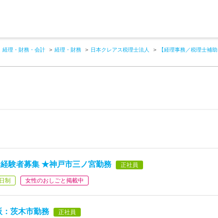
経理・財務・会計
経理・財務
日本クレアス税理士法人
【経理事務／税理士補助
経験者募集 ★神戸市三ノ宮勤務
正社員
日制
女性のおしごと掲載中
阪：茨木市勤務
正社員