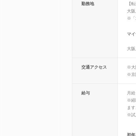
勤務地
【転
大阪
※「
マイ
大阪
交通アクセス
※大
※京
給与
月給：
※経
ます
※試
初年