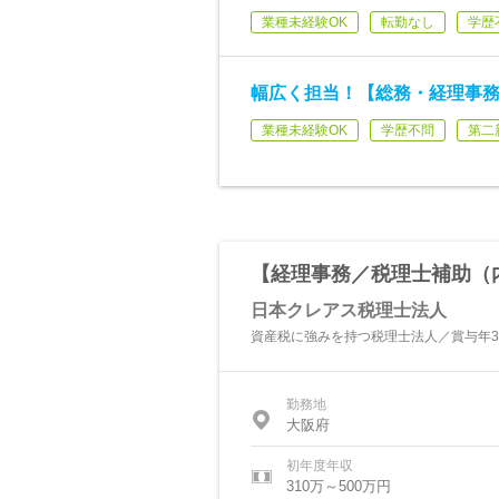
業種未経験OK
転勤なし
学歴
幅広く担当！【総務・経理事務
業種未経験OK
学歴不問
第二
【経理事務／税理士補助（
日本クレアス税理士法人
資産税に強みを持つ税理士法人／賞与年
勤務地
大阪府
初年度年収
310万～500万円