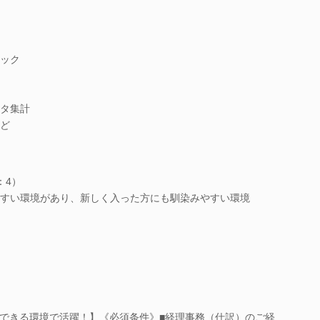
ック
タ集計
ど
：4）
すい環境があり、新しく入った方にも馴染みやすい環境
できる環境で活躍！】《必須条件》■経理事務（仕訳）のご経