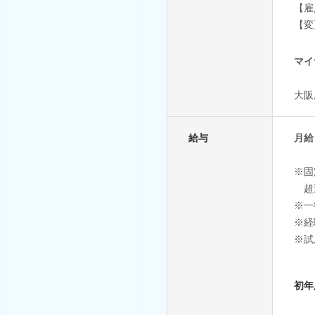
【雇
【変
マイ
大阪
給与
月給 
※固
超
※一
※経
※試
初年