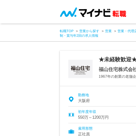
転職TOP
営業から探す
営業
営業・代理
制・賞与年2回の求人情報
★未経験歓迎★
福山住宅株式会
1967年の創業の老
勤務地
大阪府
初年度年収
550万～1200万円
雇用形態
正社員