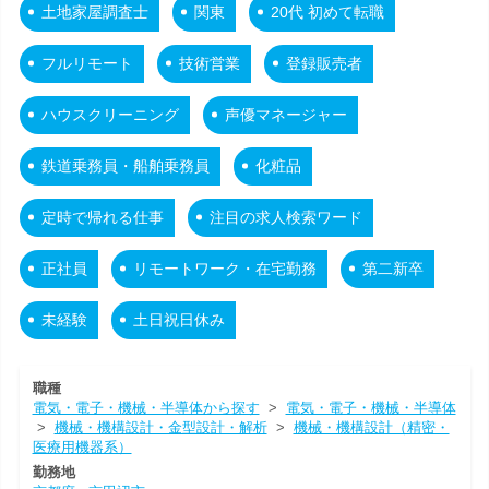
土地家屋調査士
関東
20代 初めて転職
フルリモート
技術営業
登録販売者
ハウスクリーニング
声優マネージャー
鉄道乗務員・船舶乗務員
化粧品
定時で帰れる仕事
注目の求人検索ワード
正社員
リモートワーク・在宅勤務
第二新卒
未経験
土日祝日休み
職種
電気・電子・機械・半導体から探す
>
電気・電子・機械・半導体
>
機械・機構設計・金型設計・解析
>
機械・機構設計（精密・
医療用機器系）
勤務地