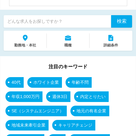
検索
どんな求人をお探しですか？
勤務地・本社
職種
詳細条件
注目のキーワード
40代
ホワイト企業
年齢不問
年収1,000万円
週休3日
内定とりたい
SE（システムエンジニア）
地元の有名企業
地域未来牽引企業
キャリアチェンジ