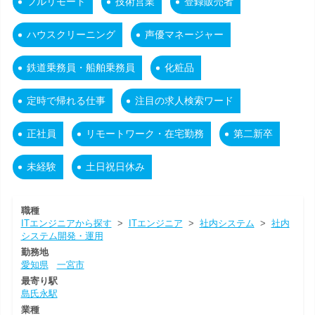
フルリモート
技術営業
登録販売者
ハウスクリーニング
声優マネージャー
鉄道乗務員・船舶乗務員
化粧品
定時で帰れる仕事
注目の求人検索ワード
正社員
リモートワーク・在宅勤務
第二新卒
未経験
土日祝日休み
職種
ITエンジニアから探す
>
ITエンジニア
>
社内システム
>
社内
システム開発・運用
勤務地
愛知県
一宮市
最寄り駅
島氏永駅
業種