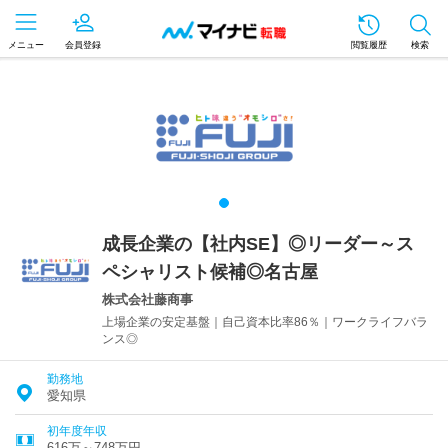
メニュー
会員登録
閲覧履歴
検索
成長企業の【社内SE】◎リーダー～ス
ペシャリスト候補◎名古屋
株式会社藤商事
上場企業の安定基盤｜自己資本比率86％｜ワークライフバラ
ンス◎
勤務地
愛知県
初年度年収
616万～748万円