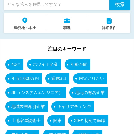
検索
どんな求人をお探しですか？
勤務地・本社
職種
詳細条件
注目のキーワード
40代
ホワイト企業
年齢不問
年収1,000万円
週休3日
内定とりたい
SE（システムエンジニア）
地元の有名企業
地域未来牽引企業
キャリアチェンジ
土地家屋調査士
関東
20代 初めて転職