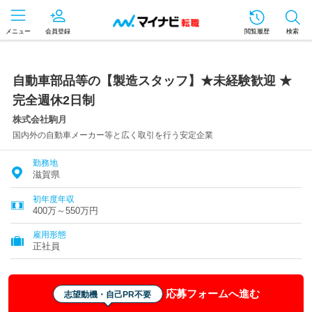
メニュー
会員登録
閲覧履歴
検索
自動車部品等の【製造スタッフ】★未経験歓迎 ★
完全週休2日制
株式会社駒月
国内外の自動車メーカー等と広く取引を行う安定企業
勤務地
滋賀県
初年度年収
400万～550万円
雇用形態
正社員
応募フォームへ進む
志望動機・自己PR不要