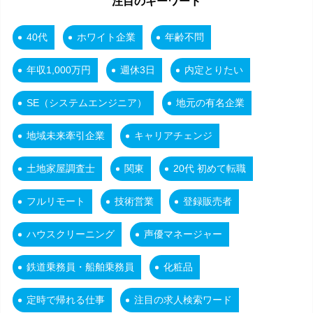
注目のキーワード
40代
ホワイト企業
年齢不問
年収1,000万円
週休3日
内定とりたい
SE（システムエンジニア）
地元の有名企業
地域未来牽引企業
キャリアチェンジ
土地家屋調査士
関東
20代 初めて転職
フルリモート
技術営業
登録販売者
ハウスクリーニング
声優マネージャー
鉄道乗務員・船舶乗務員
化粧品
定時で帰れる仕事
注目の求人検索ワード