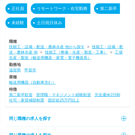
正社員
リモートワーク・在宅勤務
第二新卒
未経験
土日祝日休み
職種
技能工・設備・配送・農林水産 他から探す
>
技能工・設備・配
送・農林水産 他
>
技能工（整備・生産・製造・工事）
>
工場
生産・製造（輸送用機器・家電・電子機器系）
勤務地
滋賀県
甲賀市
業種
輸送用機器（自動車含む）
特徴
第二新卒歓迎
管理職・マネジメント経験歓迎
完全週休2日制
社宅・家賃補助制度
固定給25万円以上
同じ職種の求人を探す