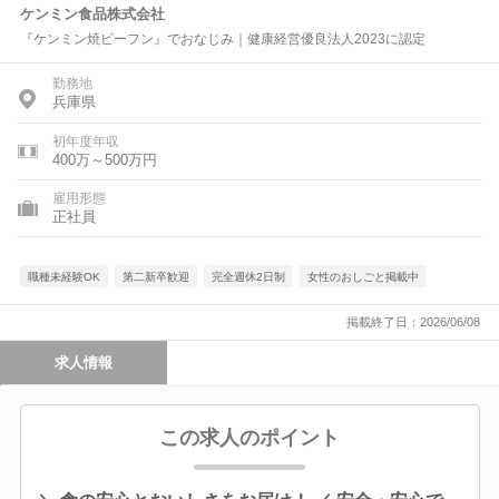
ケンミン食品株式会社
『ケンミン焼ビーフン』でおなじみ｜健康経営優良法人2023に認定
勤務地
兵庫県
初年度年収
400万～500万円
雇用形態
正社員
職種未経験OK
第二新卒歓迎
完全週休2日制
女性のおしごと掲載中
掲載終了日：2026/06/08
求人情報
この求人のポイント