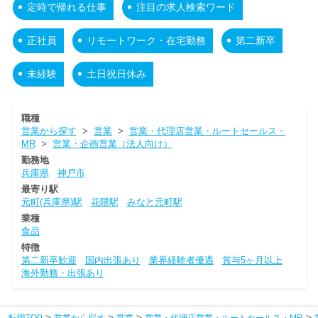
定時で帰れる仕事
注目の求人検索ワード
正社員
リモートワーク・在宅勤務
第二新卒
未経験
土日祝日休み
職種
営業から探す
>
営業
>
営業・代理店営業・ルートセールス・
MR
>
営業・企画営業（法人向け）
勤務地
兵庫県
神戸市
最寄り駅
元町(兵庫県)駅
花隈駅
みなと元町駅
業種
食品
特徴
第二新卒歓迎
国内出張あり
業界経験者優遇
賞与5ヶ月以上
海外勤務・出張あり