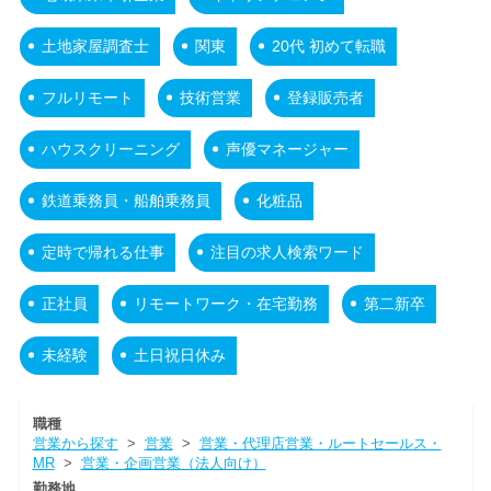
土地家屋調査士
関東
20代 初めて転職
フルリモート
技術営業
登録販売者
ハウスクリーニング
声優マネージャー
鉄道乗務員・船舶乗務員
化粧品
定時で帰れる仕事
注目の求人検索ワード
正社員
リモートワーク・在宅勤務
第二新卒
未経験
土日祝日休み
職種
営業から探す
>
営業
>
営業・代理店営業・ルートセールス・
MR
>
営業・企画営業（法人向け）
勤務地