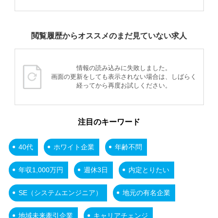
閲覧履歴からオススメのまだ見ていない求人
情報の読み込みに失敗しました。
画面の更新をしても表示されない場合は、しばらく
経ってから再度お試しください。
注目のキーワード
40代
ホワイト企業
年齢不問
年収1,000万円
週休3日
内定とりたい
SE（システムエンジニア）
地元の有名企業
地域未来牽引企業
キャリアチェンジ