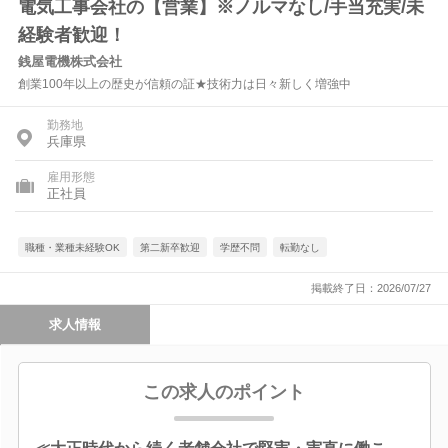
電気工事会社の【営業】※ノルマなし/手当充実/未
経験者歓迎！
銭屋電機株式会社
創業100年以上の歴史が信頼の証★技術力は日々新しく増強中
勤務地
兵庫県
雇用形態
正社員
職種・業種未経験OK
第二新卒歓迎
学歴不問
転勤なし
掲載終了日：2026/07/27
求人情報
この求人のポイント