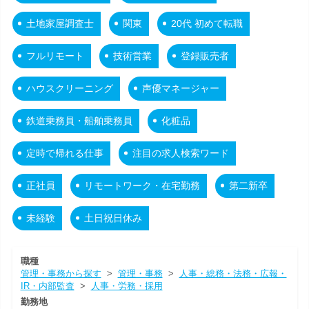
土地家屋調査士
関東
20代 初めて転職
フルリモート
技術営業
登録販売者
ハウスクリーニング
声優マネージャー
鉄道乗務員・船舶乗務員
化粧品
定時で帰れる仕事
注目の求人検索ワード
正社員
リモートワーク・在宅勤務
第二新卒
未経験
土日祝日休み
職種
管理・事務から探す
>
管理・事務
>
人事・総務・法務・広報・
IR・内部監査
>
人事・労務・採用
勤務地