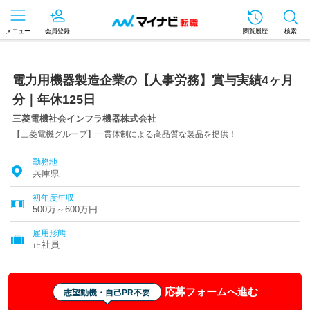
メニュー
会員登録
閲覧履歴
検索
電力用機器製造企業の【人事労務】賞与実績4ヶ月
分｜年休125日
三菱電機社会インフラ機器株式会社
【三菱電機グループ】一貫体制による高品質な製品を提供！
勤務地
兵庫県
初年度年収
500万～600万円
雇用形態
正社員
応募フォームへ進む
志望動機・自己PR不要