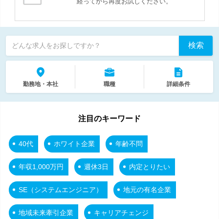
経ってから再度お試しください。
検索
どんな求人をお探しですか？
勤務地・本社
職種
詳細条件
注目のキーワード
40代
ホワイト企業
年齢不問
年収1,000万円
週休3日
内定とりたい
SE（システムエンジニア）
地元の有名企業
地域未来牽引企業
キャリアチェンジ