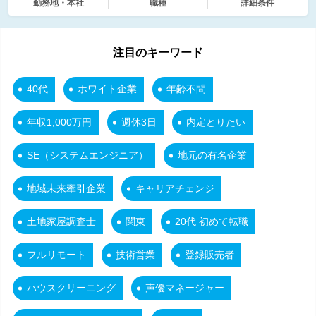
勤務地・本社
職種
詳細条件
注目のキーワード
40代
ホワイト企業
年齢不問
年収1,000万円
週休3日
内定とりたい
SE（システムエンジニア）
地元の有名企業
地域未来牽引企業
キャリアチェンジ
土地家屋調査士
関東
20代 初めて転職
フルリモート
技術営業
登録販売者
ハウスクリーニング
声優マネージャー