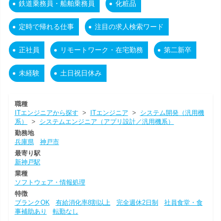
鉄道乗務員・船舶乗務員
化粧品
定時で帰れる仕事
注目の求人検索ワード
正社員
リモートワーク・在宅勤務
第二新卒
未経験
土日祝日休み
職種
ITエンジニアから探す
>
ITエンジニア
>
システム開発（汎用機
系）
>
システムエンジニア（アプリ設計／汎用機系）
勤務地
兵庫県
神戸市
最寄り駅
新神戸駅
業種
ソフトウェア・情報処理
特徴
ブランクOK
有給消化率8割以上
完全週休2日制
社員食堂・食
事補助あり
転勤なし