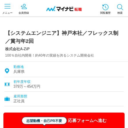
メニュー
会員登録
閲覧履歴
検索
【システムエンジニア】神戸本社／フレックス制
／賞与年2回
株式会社A-ZiP
100％自社内開発！約40年の実績を誇るシステム開発会社
勤務地
兵庫県
初年度年収
379万～454万円
雇用形態
正社員
応募フォームへ進む
志望動機・自己PR不要