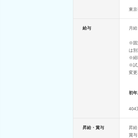
東京
給与
月給
※固
は別
※経
※試
変更
初年
40
昇給・賞与
昇給
賞与