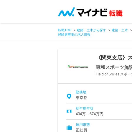
転職TOP
建築・土木から探す
建築・土木
経験者募集の求人情報
《関東支店》
東和スポーツ施
Field of Smil
勤務地
東京都
初年度年収
404万～674万円
雇用形態
正社員