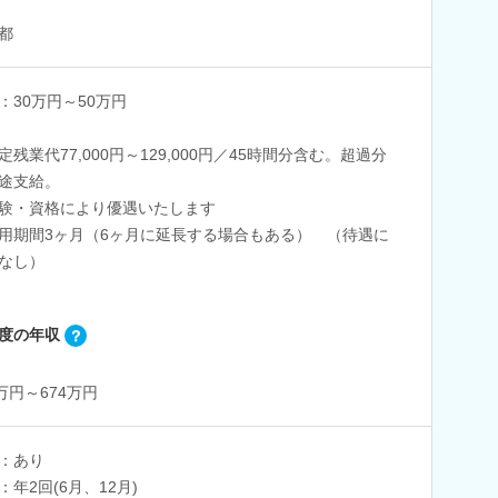
都
：30万円～50万円
定残業代77,000円～129,000円／45時間分含む。超過分
途支給。
験・資格により優遇いたします
用期間3ヶ月（6ヶ月に延長する場合もある） （待遇に
なし）
度の年収
4万円～674万円
：あり
：年2回(6月、12月)