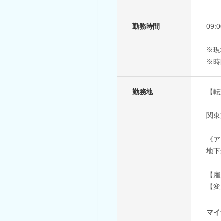
勤務時間
09:
※現
※時
勤務地
【転
関東
《ア
地下
【雇
【変
マイ