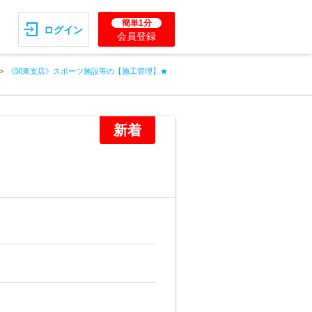
簡単1分
ログイン
会員登録
《関東支店》スポーツ施設等の【施工管理】★
新着