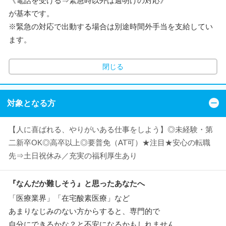
《電話を受ける⇒緊急時以外は週明けの対応》
が基本です。
※緊急の対応で出動する場合は別途時間外手当を支給してい
ます。
閉じる
対象となる方
【人に喜ばれる、やりがいある仕事をしよう】◎未経験・第
二新卒OK◎高卒以上◎要普免（AT可）★注目★安心の転職
先⇒土日祝休み／充実の福利厚生あり
『なんだか難しそう』と思ったあなたへ
「医療業界」「在宅酸素医療」など
あまりなじみのない方からすると、専門的で
自分にできるかな？と不安になるかもしれません。