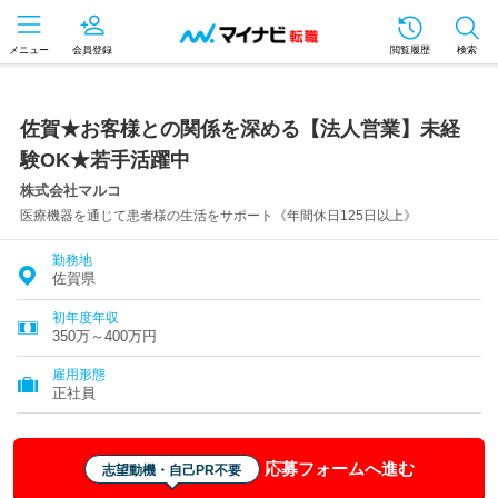
メニュー
会員登録
閲覧履歴
検索
佐賀★お客様との関係を深める【法人営業】未経
験OK★若手活躍中
株式会社マルコ
医療機器を通じて患者様の生活をサポート《年間休日125日以上》
勤務地
佐賀県
初年度年収
350万～400万円
雇用形態
正社員
応募フォームへ進む
志望動機・自己PR不要