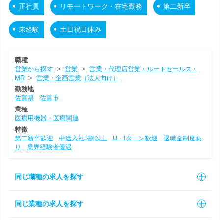
正社員
リモートワーク・在宅勤務
第二新卒
未経験
土日祝日休み
職種
営業から探す
>
営業
>
営業・代理店営業・ルートセールス・
MR
>
営業・企画営業（法人向け）
勤務地
佐賀県
佐賀市
業種
医療用機器・医療関連
特徴
第二新卒歓迎
中途入社5割以上
U・Iターン歓迎
退職金制度あ
り
業界経験者優遇
同じ職種の求人を探す
同じ業種の求人を探す