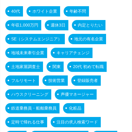
40代
ホワイト企業
年齢不問
年収1,000万円
週休3日
内定とりたい
SE（システムエンジニア）
地元の有名企業
地域未来牽引企業
キャリアチェンジ
土地家屋調査士
関東
20代 初めて転職
フルリモート
技術営業
登録販売者
ハウスクリーニング
声優マネージャー
鉄道乗務員・船舶乗務員
化粧品
定時で帰れる仕事
注目の求人検索ワード