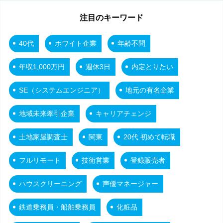
注目のキーワード
40代
ホワイト企業
年齢不問
年収1,000万円
週休3日
内定とりたい
SE（システムエンジニア）
地元の有名企業
地域未来牽引企業
キャリアチェンジ
土地家屋調査士
関東
20代 初めて転職
フルリモート
技術営業
登録販売者
ハウスクリーニング
声優マネージャー
鉄道乗務員・船舶乗務員
化粧品