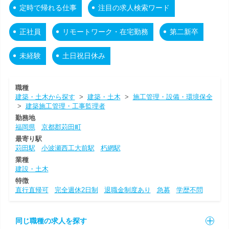
定時で帰れる仕事
注目の求人検索ワード
正社員
リモートワーク・在宅勤務
第二新卒
未経験
土日祝日休み
職種
建築・土木から探す
>
建築・土木
>
施工管理・設備・環境保全
>
建築施工管理・工事監理者
勤務地
福岡県
京都郡苅田町
最寄り駅
苅田駅
小波瀬西工大前駅
朽網駅
業種
建設・土木
特徴
直行直帰可
完全週休2日制
退職金制度あり
急募
学歴不問
同じ職種の求人を探す