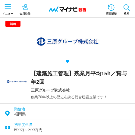
メニュー
会員登録
閲覧履歴
検索
新着
【建築施工管理】残業月平均15h／賞与
年2回
三原グループ株式会社
創業70年以上の歴史を誇る総合建設企業です！
勤務地
福岡県
初年度年収
600万～800万円