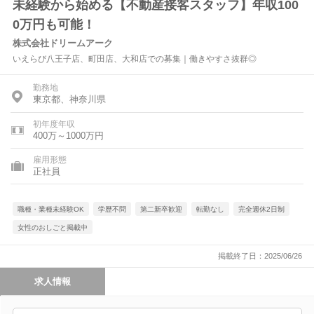
未経験から始める【不動産接客スタッフ】年収100
0万円も可能！
株式会社ドリームアーク
いえらび八王子店、町田店、大和店での募集｜働きやすさ抜群◎
勤務地
東京都、神奈川県
初年度年収
400万～1000万円
雇用形態
正社員
職種・業種未経験OK
学歴不問
第二新卒歓迎
転勤なし
完全週休2日制
女性のおしごと掲載中
掲載終了日：2025/06/26
求人情報