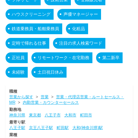
ハウスクリーニング
声優マネージャー
鉄道乗務員・船舶乗務員
化粧品
定時で帰れる仕事
注目の求人検索ワード
正社員
リモートワーク・在宅勤務
第二新卒
未経験
土日祝日休み
職種
営業から探す
>
営業
>
営業・代理店営業・ルートセールス・
MR
>
内勤営業・カウンターセールス
勤務地
神奈川県
東京都
八王子市
大和市
町田市
最寄り駅
八王子駅
京王八王子駅
町田駅
大和(神奈川県)駅
業種