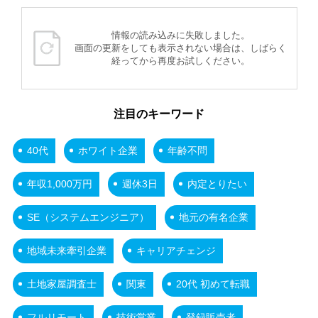
情報の読み込みに失敗しました。
画面の更新をしても表示されない場合は、しばらく
経ってから再度お試しください。
注目のキーワード
40代
ホワイト企業
年齢不問
年収1,000万円
週休3日
内定とりたい
SE（システムエンジニア）
地元の有名企業
地域未来牽引企業
キャリアチェンジ
土地家屋調査士
関東
20代 初めて転職
フルリモート
技術営業
登録販売者