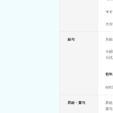
マイ
大分
給与
月給3
※経
※試
初年
60
昇給・賞与
昇給
賞与