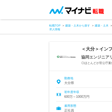
転職TOP
建築・土木から探す
建築・土木
求人情報
＜大分＞イン
協同エンジニア
◎ほとんどが官公庁案
勤務地
大分県
初年度年収
600万～1000万円
雇用形態
正社員