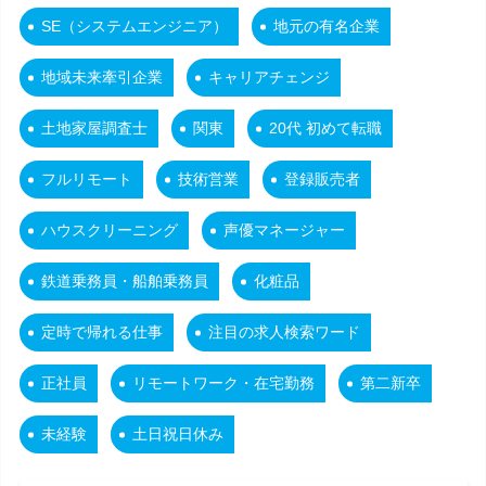
SE（システムエンジニア）
地元の有名企業
地域未来牽引企業
キャリアチェンジ
土地家屋調査士
関東
20代 初めて転職
フルリモート
技術営業
登録販売者
ハウスクリーニング
声優マネージャー
鉄道乗務員・船舶乗務員
化粧品
定時で帰れる仕事
注目の求人検索ワード
正社員
リモートワーク・在宅勤務
第二新卒
未経験
土日祝日休み