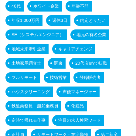
40代
ホワイト企業
年齢不問
年収1,000万円
週休3日
内定とりたい
SE（システムエンジニア）
地元の有名企業
地域未来牽引企業
キャリアチェンジ
土地家屋調査士
関東
20代 初めて転職
フルリモート
技術営業
登録販売者
ハウスクリーニング
声優マネージャー
鉄道乗務員・船舶乗務員
化粧品
定時で帰れる仕事
注目の求人検索ワード
正社員
リモートワーク・在宅勤務
第二新卒