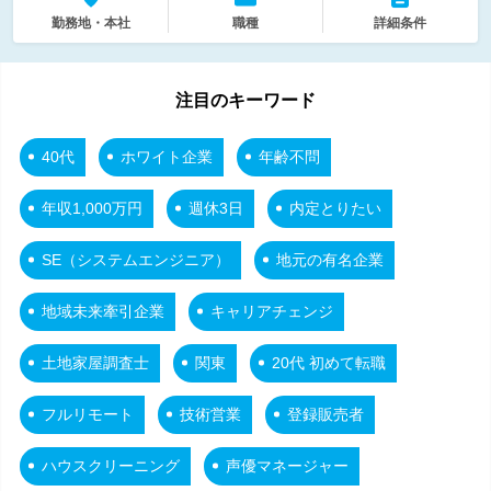
勤務地・本社
職種
詳細条件
注目のキーワード
40代
ホワイト企業
年齢不問
年収1,000万円
週休3日
内定とりたい
SE（システムエンジニア）
地元の有名企業
地域未来牽引企業
キャリアチェンジ
土地家屋調査士
関東
20代 初めて転職
フルリモート
技術営業
登録販売者
ハウスクリーニング
声優マネージャー