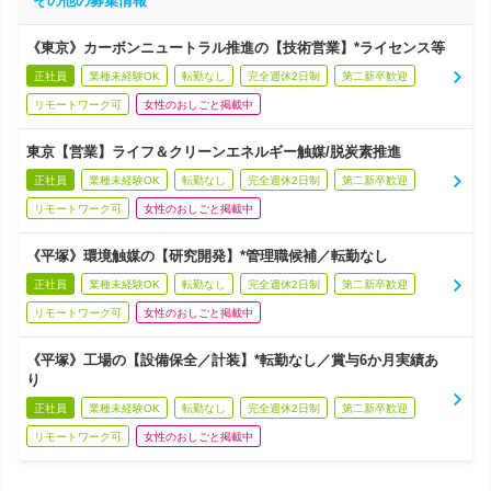
その他の募集情報
《東京》カーボンニュートラル推進の【技術営業】*ライセンス等
正社員
業種未経験OK
転勤なし
完全週休2日制
第二新卒歓迎
リモートワーク可
女性のおしごと掲載中
東京【営業】ライフ＆クリーンエネルギー触媒/脱炭素推進
正社員
業種未経験OK
転勤なし
完全週休2日制
第二新卒歓迎
リモートワーク可
女性のおしごと掲載中
《平塚》環境触媒の【研究開発】*管理職候補／転勤なし
正社員
業種未経験OK
転勤なし
完全週休2日制
第二新卒歓迎
リモートワーク可
女性のおしごと掲載中
《平塚》工場の【設備保全／計装】*転勤なし／賞与6か月実績あ
り
正社員
業種未経験OK
転勤なし
完全週休2日制
第二新卒歓迎
リモートワーク可
女性のおしごと掲載中