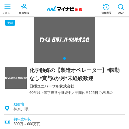
メニュー
会員登録
閲覧履歴
検索
更新
化学触媒の【製造オペレーター】*転勤
なし*賞与6か月*未経験歓迎
日揮ユニバーサル株式会社
60年以上黒字経営を継続中／年間休日125日でWLB◎
勤務地
神奈川県
初年度年収
500万～600万円