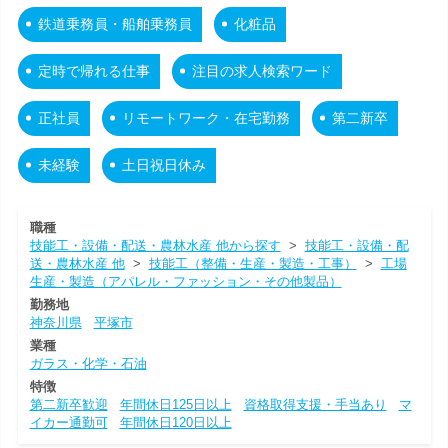
鉄道乗務員・船舶乗務員
化粧品
定時で帰れる仕事
注目の求人検索ワード
正社員
リモートワーク・在宅勤務
第二新卒
未経験
土日祝日休み
職種
技能工・設備・配送・農林水産 他から探す
>
技能工・設備・配
送・農林水産 他
>
技能工（整備・生産・製造・工事）
>
工場
生産・製造（アパレル・ファッション・その他製品）
勤務地
神奈川県
平塚市
業種
ガラス・化学・石油
特徴
第二新卒歓迎
年間休日125日以上
資格取得支援・手当あり
マ
イカー通勤可
年間休日120日以上