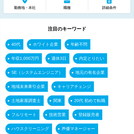
勤務地・本社
職種
詳細条件
注目のキーワード
40代
ホワイト企業
年齢不問
年収1,000万円
週休3日
内定とりたい
SE（システムエンジニア）
地元の有名企業
地域未来牽引企業
キャリアチェンジ
土地家屋調査士
関東
20代 初めて転職
フルリモート
技術営業
登録販売者
ハウスクリーニング
声優マネージャー