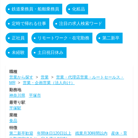
鉄道乗務員・船舶乗務員
化粧品
定時で帰れる仕事
注目の求人検索ワード
正社員
リモートワーク・在宅勤務
第二新卒
未経験
土日祝日休み
職種
営業から探す
>
営業
>
営業・代理店営業・ルートセールス・
MR
>
営業・企画営業（法人向け）
勤務地
神奈川県
平塚市
最寄り駅
平塚駅
業種
食品
特徴
第二新卒歓迎
年間休日120日以上
残業月30時間以内
産休・育