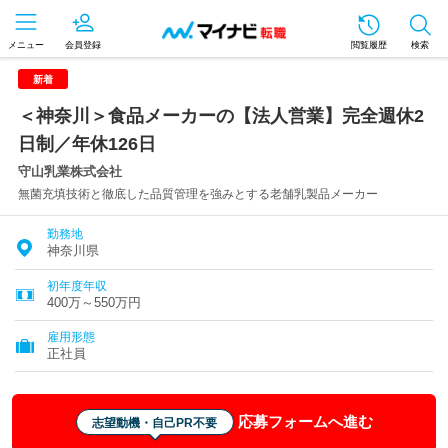
メニュー
会員登録
閲覧履歴
検索
新着
＜神奈川＞食品メーカーの【法人営業】完全週休2
日制／年休126日
守山乳業株式会社
無菌充填技術と徹底した品質管理を強みとする老舗乳製品メーカー
勤務地
神奈川県
初年度年収
400万～550万円
雇用形態
正社員
応募フォームへ進む
志望動機・自己PR不要