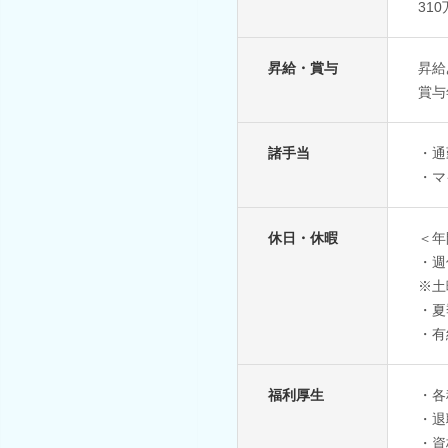
31
昇給・賞与
昇給
賞与
諸手当
・通
・マ
休日・休暇
＜年
・週
※土
・夏
・有
福利厚生
・各
・退
・資