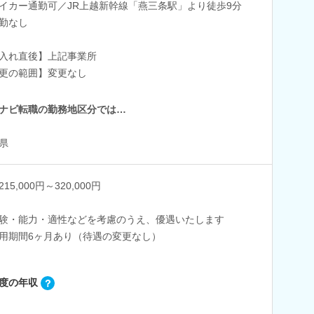
イカー通勤可／JR上越新幹線「燕三条駅」より徒歩9分
勤なし
入れ直後】上記事業所
更の範囲】変更なし
ナビ転職の勤務地区分では…
県
15,000円～320,000円
験・能力・適性などを考慮のうえ、優遇いたします
用期間6ヶ月あり（待遇の変更なし）
度の年収