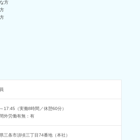
な方
方
方
員
45～17:45（実働8時間／休憩60分）
間外労働有無：有
県三条市須頃三丁目74番地（本社）