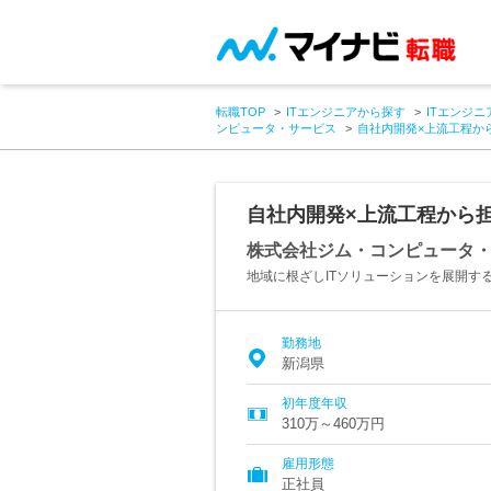
転職TOP
ITエンジニアから探す
ITエンジニ
ンピュータ・サービス
自社内開発×上流工程か
自社内開発×上流工程から
株式会社ジム・コンピュータ
地域に根ざしITソリューションを展開す
勤務地
新潟県
初年度年収
310万～460万円
雇用形態
正社員