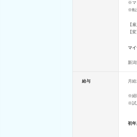
※マ
※転
【雇
【変
マイ
新潟
給与
月給2
※経
※試
初年