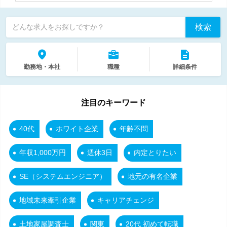
検索
どんな求人をお探しですか？
勤務地・本社
職種
詳細条件
注目のキーワード
40代
ホワイト企業
年齢不問
年収1,000万円
週休3日
内定とりたい
SE（システムエンジニア）
地元の有名企業
地域未来牽引企業
キャリアチェンジ
土地家屋調査士
関東
20代 初めて転職