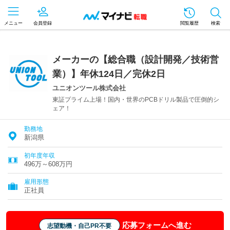
メニュー
会員登録
閲覧履歴
検索
メーカーの【総合職（設計開発／技術営
業）】年休124日／完休2日
ユニオンツール株式会社
東証プライム上場！国内・世界のPCBドリル製品で圧倒的シ
ェア！
勤務地
新潟県
初年度年収
496万～608万円
雇用形態
正社員
応募フォームへ進む
志望動機・自己PR不要