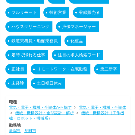
フルリモート
技術営業
登録販売者
ハウスクリーニング
声優マネージャー
鉄道乗務員・船舶乗務員
化粧品
定時で帰れる仕事
注目の求人検索ワード
正社員
リモートワーク・在宅勤務
第二新卒
未経験
土日祝日休み
職種
電気・電子・機械・半導体から探す
>
電気・電子・機械・半導体
>
機械・機構設計・金型設計・解析
>
機械・機構設計（工作機
械・ロボット・機械系）
勤務地
新潟県
見附市