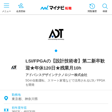
メニュー
会員登録
閲覧履歴
検索
LSI/FPGAの【設計技術者】第二新卒歓
迎★年休120日★残業月10h
アドバンスデザインテクノロジー株式会社
5Gや自動運転、スマート家電などで活用されるLSI／FPGA
を開発
勤務地
東京都、神奈川県
初年度年収
350万～450万円