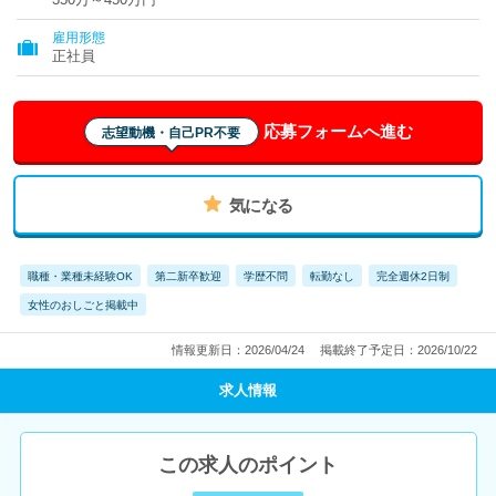
雇用形態
正社員
応募フォームへ進む
志望動機・自己PR不要
気になる
職種・業種未経験OK
第二新卒歓迎
学歴不問
転勤なし
完全週休2日制
女性のおしごと掲載中
情報更新日：2026/04/24
掲載終了予定日：2026/10/22
求人情報
この求人のポイント