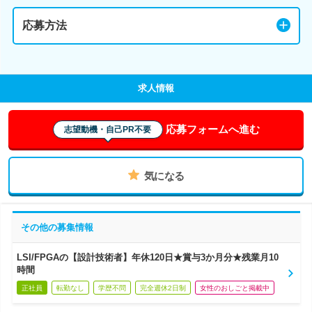
応募方法
求人情報
応募フォームへ進む
志望動機・自己PR不要
気になる
その他の募集情報
LSI/FPGAの【設計技術者】年休120日★賞与3か月分★残業月10
時間
正社員
転勤なし
学歴不問
完全週休2日制
女性のおしごと掲載中