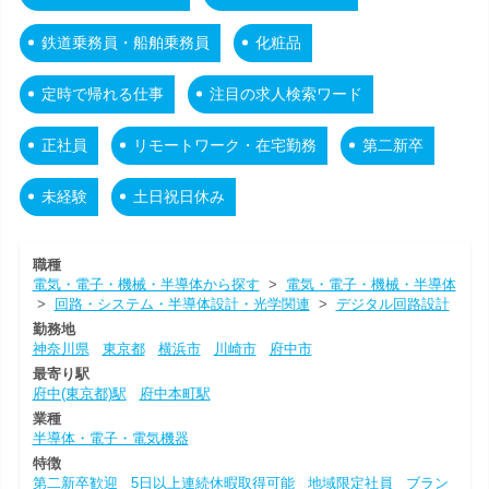
鉄道乗務員・船舶乗務員
化粧品
定時で帰れる仕事
注目の求人検索ワード
正社員
リモートワーク・在宅勤務
第二新卒
未経験
土日祝日休み
職種
電気・電子・機械・半導体から探す
>
電気・電子・機械・半導体
>
回路・システム・半導体設計・光学関連
>
デジタル回路設計
勤務地
神奈川県
東京都
横浜市
川崎市
府中市
最寄り駅
府中(東京都)駅
府中本町駅
業種
半導体・電子・電気機器
特徴
第二新卒歓迎
5日以上連続休暇取得可能
地域限定社員
ブラン