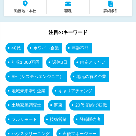
勤務地・本社
職種
詳細条件
注目のキーワード
40代
ホワイト企業
年齢不問
年収1,000万円
週休3日
内定とりたい
SE（システムエンジニア）
地元の有名企業
地域未来牽引企業
キャリアチェンジ
土地家屋調査士
関東
20代 初めて転職
フルリモート
技術営業
登録販売者
ハウスクリーニング
声優マネージャー