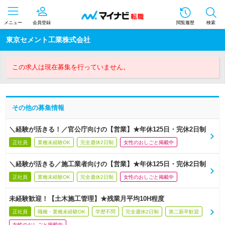
メニュー
会員登録
閲覧履歴
検索
東京セメント工業株式会社
この求人は現在募集を行っていません。
その他の募集情報
＼経験が活きる！／官公庁向けの【営業】★年休125日・完休2日制
正社員
業種未経験OK
完全週休2日制
女性のおしごと掲載中
＼経験が活きる／施工業者向けの【営業】★年休125日・完休2日制
正社員
業種未経験OK
完全週休2日制
女性のおしごと掲載中
未経験歓迎！【土木施工管理】★残業月平均10H程度
正社員
職種・業種未経験OK
学歴不問
完全週休2日制
第二新卒歓迎
女性のおしごと掲載中