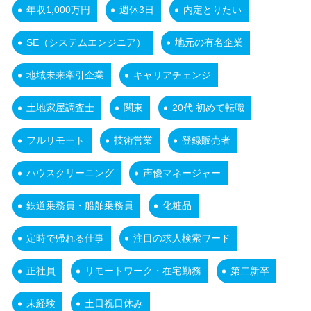
年収1,000万円
週休3日
内定とりたい
SE（システムエンジニア）
地元の有名企業
地域未来牽引企業
キャリアチェンジ
土地家屋調査士
関東
20代 初めて転職
フルリモート
技術営業
登録販売者
ハウスクリーニング
声優マネージャー
鉄道乗務員・船舶乗務員
化粧品
定時で帰れる仕事
注目の求人検索ワード
正社員
リモートワーク・在宅勤務
第二新卒
未経験
土日祝日休み