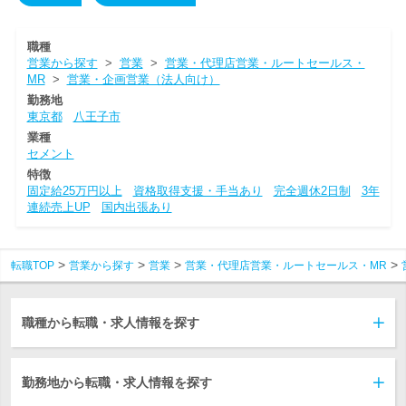
職種
営業から探す
>
営業
>
営業・代理店営業・ルートセールス・
MR
>
営業・企画営業（法人向け）
勤務地
東京都
八王子市
業種
セメント
特徴
固定給25万円以上
資格取得支援・手当あり
完全週休2日制
3年
連続売上UP
国内出張あり
転職TOP
営業から探す
営業
営業・代理店営業・ルートセールス・MR
職種から転職・求人情報を探す
勤務地から転職・求人情報を探す