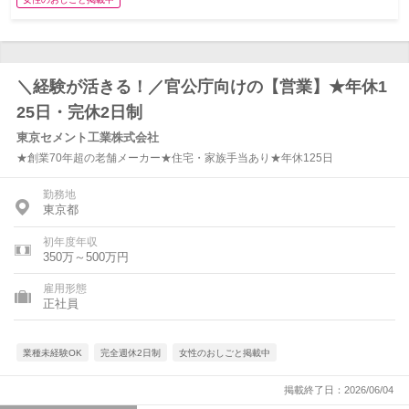
＼経験が活きる！／官公庁向けの【営業】★年休1
25日・完休2日制
東京セメント工業株式会社
★創業70年超の老舗メーカー★住宅・家族手当あり★年休125日
勤務地
東京都
初年度年収
350万～500万円
雇用形態
正社員
業種未経験OK
完全週休2日制
女性のおしごと掲載中
掲載終了日：2026/06/04