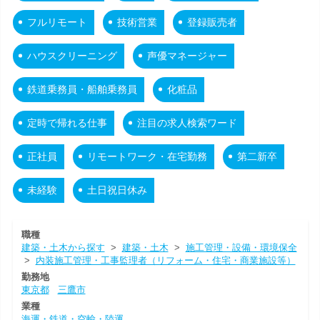
フルリモート
技術営業
登録販売者
ハウスクリーニング
声優マネージャー
鉄道乗務員・船舶乗務員
化粧品
定時で帰れる仕事
注目の求人検索ワード
正社員
リモートワーク・在宅勤務
第二新卒
未経験
土日祝日休み
職種
建築・土木から探す
>
建築・土木
>
施工管理・設備・環境保全
>
内装施工管理・工事監理者（リフォーム・住宅・商業施設等）
勤務地
東京都
三鷹市
業種
海運・鉄道・空輸・陸運