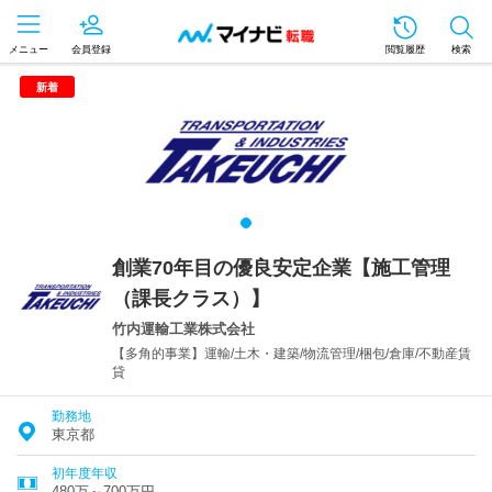
メニュー
会員登録
閲覧履歴
検索
新着
創業70年目の優良安定企業【施工管理
（課長クラス）】
竹内運輸工業株式会社
【多角的事業】運輸/土木・建築/物流管理/梱包/倉庫/不動産賃
貸
勤務地
東京都
初年度年収
480万～700万円