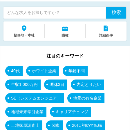
検索
どんな求人をお探しですか？
勤務地・本社
職種
詳細条件
注目のキーワード
40代
ホワイト企業
年齢不問
年収1,000万円
週休3日
内定とりたい
SE（システムエンジニア）
地元の有名企業
地域未来牽引企業
キャリアチェンジ
土地家屋調査士
関東
20代 初めて転職