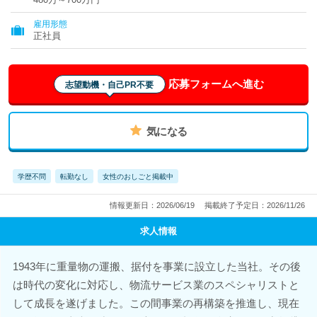
雇用形態
正社員
応募フォームへ進む
志望動機・自己PR不要
気になる
学歴不問
転勤なし
女性のおしごと掲載中
情報更新日：2026/06/19
掲載終了予定日：2026/11/26
求人情報
1943年に重量物の運搬、据付を事業に設立した当社。その後
は時代の変化に対応し、物流サービス業のスペシャリストと
して成長を遂げました。この間事業の再構築を推進し、現在