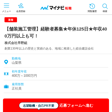
メニュー
会員登録
閲覧履歴
検索
新着
【舗装施工管理】経験者募集★年休125日★年収40
0万円以上も可！
株式会社早野組
創業130年以上の歴史と実績のある、地域に根差した総合建設会社
勤務地
山梨県
初年度年収
400万～1000万円
雇用形態
正社員
応募フォームへ進む
志望動機・自己PR不要