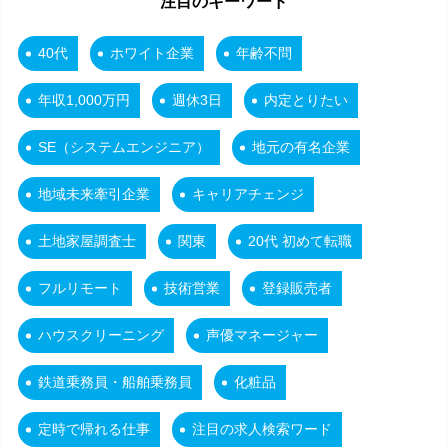
注目のキーワード
40代
ホワイト企業
年齢不問
年収1,000万円
週休3日
内定とりたい
SE（システムエンジニア）
地元の有名企業
地域未来牽引企業
キャリアチェンジ
土地家屋調査士
関東
20代 初めて転職
フルリモート
技術営業
登録販売者
ハウスクリーニング
声優マネージャー
鉄道乗務員・船舶乗務員
化粧品
定時で帰れる仕事
注目の求人検索ワード