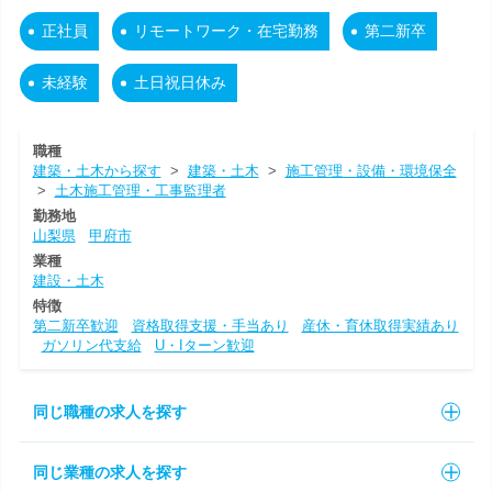
正社員
リモートワーク・在宅勤務
第二新卒
未経験
土日祝日休み
職種
建築・土木から探す
>
建築・土木
>
施工管理・設備・環境保全
>
土木施工管理・工事監理者
勤務地
山梨県
甲府市
業種
建設・土木
特徴
第二新卒歓迎
資格取得支援・手当あり
産休・育休取得実績あり
ガソリン代支給
U・Iターン歓迎
同じ職種の求人を探す
同じ業種の求人を探す