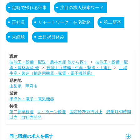
定時で帰れる仕事
注目の求人検索ワード
正社員
リモートワーク・在宅勤務
第二新卒
未経験
土日祝日休み
職種
技能工・設備・配送・農林水産 他から探す
>
技能工・設備・配
送・農林水産 他
>
技能工（整備・生産・製造・工事）
>
工場
生産・製造（輸送用機器・家電・電子機器系）
勤務地
山梨県
甲府市
業種
半導体・電子・電気機器
特徴
第二新卒歓迎
U・Iターン歓迎
固定給25万円以上
残業月30時間
以内
自社内開発
同じ職種の求人を探す