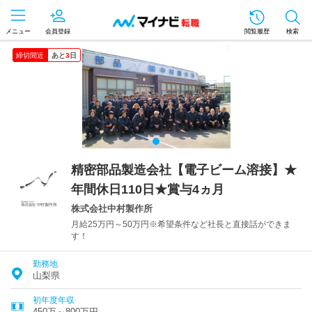
メニュー
会員登録
閲覧履歴
検索
締切間近
あと
3
日
精密部品製造会社【電子ビーム溶接】★
年間休日110日★賞与4ヵ月
株式会社中村製作所
月給25万円～50万円※希望条件など社長と直接話ができま
す！
勤務地
山梨県
初年度年収
450万～800万円