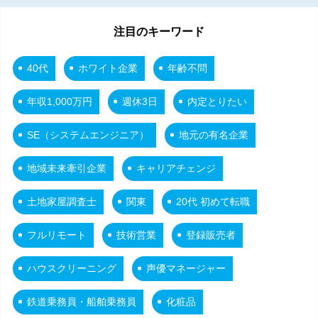
注目のキーワード
40代
ホワイト企業
年齢不問
年収1,000万円
週休3日
内定とりたい
SE（システムエンジニア）
地元の有名企業
地域未来牽引企業
キャリアチェンジ
土地家屋調査士
関東
20代 初めて転職
フルリモート
技術営業
登録販売者
ハウスクリーニング
声優マネージャー
鉄道乗務員・船舶乗務員
化粧品