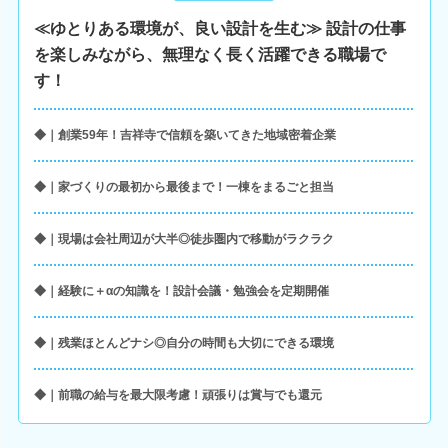
≪ゆとりある環境が、良い設計を生む≫ 設計の仕事
を楽しみながら、無理なく長く活躍できる職場で
す！
◆｜創業59年！吉祥寺で信頼を築いてきた地域密着企業
◆｜家づくりの最初から最後まで！一棟をまるごと担当
◆｜現場は会社周辺が大半◎徒歩圏内で移動がラクラク
◆｜経験に＋αの知識を！設計会議・勉強会を定期開催
◆｜残業ほとんどナシ◎自分の時間も大切にできる環境
◆｜前職の給与を最大限考慮！頑張りは賞与でも還元