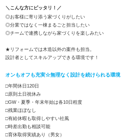
＼こんな方にピッタリ！／
◎お客様に寄り添う家づくりがしたい
◎分業ではなく一棟まるごと担当したい
◎チームで連携しながら家づくりを楽しみたい
★リフォームでは木造以外の案件も担当。
設計者としてスキルアップできる環境です！
オンもオフも充実☆無理なく設計を続けられる環境
□年間休日120日
□原則土日祝休み
□GW・夏季・年末年始は各10日程度
□残業ほぼなし
□有給休暇も取得しやすい社風
□時差出勤も相談可能
□育休取得実績あり（男女）