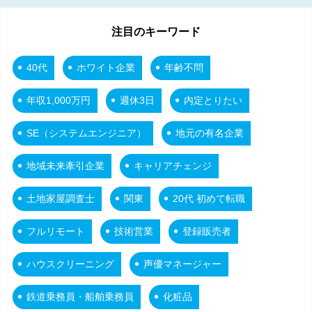
注目のキーワード
40代
ホワイト企業
年齢不問
年収1,000万円
週休3日
内定とりたい
SE（システムエンジニア）
地元の有名企業
地域未来牽引企業
キャリアチェンジ
土地家屋調査士
関東
20代 初めて転職
フルリモート
技術営業
登録販売者
ハウスクリーニング
声優マネージャー
鉄道乗務員・船舶乗務員
化粧品