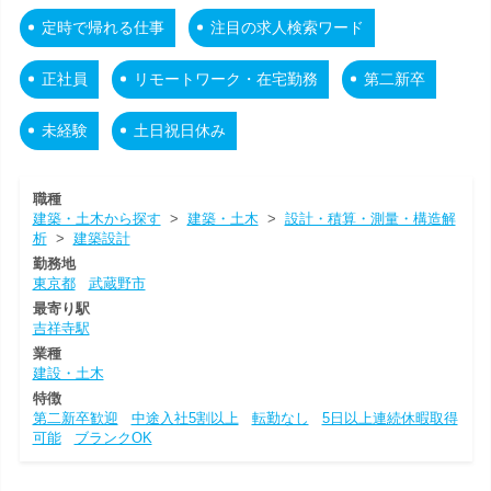
定時で帰れる仕事
注目の求人検索ワード
正社員
リモートワーク・在宅勤務
第二新卒
未経験
土日祝日休み
職種
建築・土木から探す
>
建築・土木
>
設計・積算・測量・構造解
析
>
建築設計
勤務地
東京都
武蔵野市
最寄り駅
吉祥寺駅
業種
建設・土木
特徴
第二新卒歓迎
中途入社5割以上
転勤なし
5日以上連続休暇取得
可能
ブランクOK