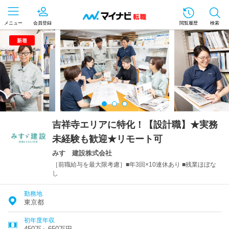
メニュー
会員登録
閲覧履歴
検索
新着
吉祥寺エリアに特化！【設計職】★実務
未経験も歓迎★リモート可
みすゞ建設株式会社
［前職給与を最大限考慮］■年3回×10連休あり ■残業ほぼな
し
勤務地
東京都
初年度年収
450万～650万円