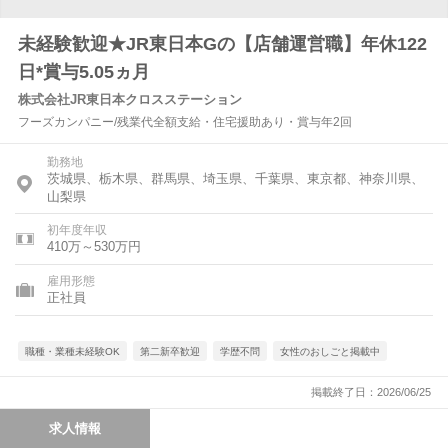
未経験歓迎★JR東日本Gの【店舗運営職】年休122
日*賞与5.05ヵ月
株式会社JR東日本クロスステーション
フーズカンパニー/残業代全額支給・住宅援助あり・賞与年2回
勤務地
茨城県、栃木県、群馬県、埼玉県、千葉県、東京都、神奈川県、
山梨県
初年度年収
410万～530万円
雇用形態
正社員
職種・業種未経験OK
第二新卒歓迎
学歴不問
女性のおしごと掲載中
掲載終了日：2026/06/25
求人情報