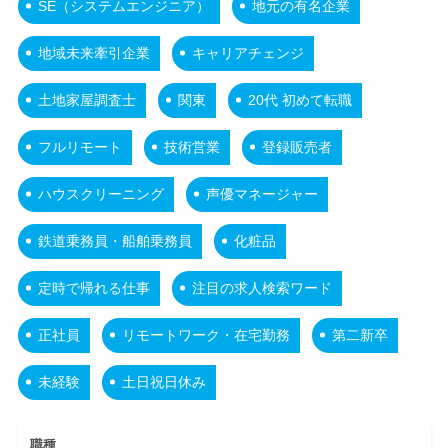
SE（システムエンジニア）
地元の有名企業
地域未来牽引企業
キャリアチェンジ
土地家屋調査士
関東
20代 初めて転職
フルリモート
技術営業
登録販売者
ハウスクリーニング
声優マネージャー
鉄道乗務員・船舶乗務員
化粧品
定時で帰れる仕事
注目の求人検索ワード
正社員
リモートワーク・在宅勤務
第二新卒
未経験
土日祝日休み
職種