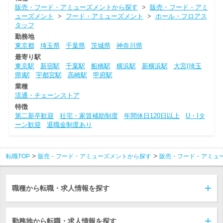
販売・フード・アミューズメントから探す
>
販売・フード・アミ
ューズメント
>
フード・アミューズメント
>
ホール・フロアス
タッフ
勤務地
東京都
埼玉県
千葉県
茨城県
神奈川県
最寄り駅
東京駅
新宿駅
千葉駅
船橋駅
横浜駅
新横浜駅
大宮(埼玉
県)駅
宇都宮駅
高崎駅
甲府駅
業種
流通・チェーンストア
特徴
第二新卒歓迎
社宅・家賃補助制度
年間休日120日以上
U・Iタ
ーン歓迎
退職金制度あり
転職TOP
販売・フード・アミューズメントから探す
販売・フード・アミュ
職種から転職・求人情報を探す
勤務地から転職・求人情報を探す