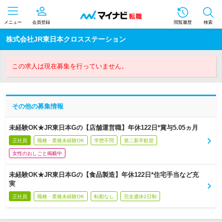
メニュー
会員登録
閲覧履歴
検索
株式会社JR東日本クロスステーション
この求人は現在募集を行っていません。
その他の募集情報
未経験OK★JR東日本Gの【店舗運営職】年休122日*賞与5.05ヵ月
正社員
職種・業種未経験OK
学歴不問
第二新卒歓迎
女性のおしごと掲載中
未経験OK★JR東日本Gの【食品製造】年休122日*住宅手当など充
実
正社員
職種・業種未経験OK
転勤なし
完全週休2日制